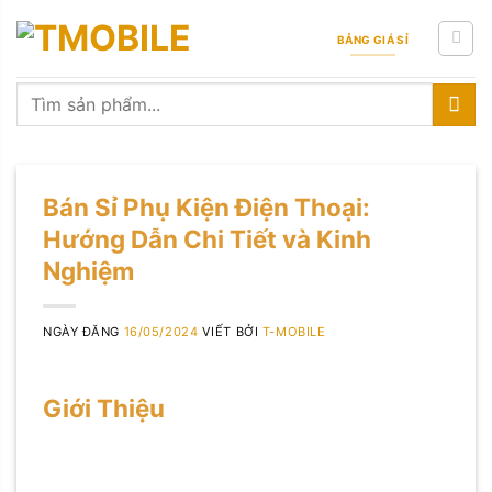
Skip
to
BẢNG GIÁ SỈ
content
Tìm
kiếm:
Bán Sỉ Phụ Kiện Điện Thoại:
Hướng Dẫn Chi Tiết và Kinh
Nghiệm
NGÀY ĐĂNG
16/05/2024
VIẾT BỞI
T-MOBILE
Giới Thiệu