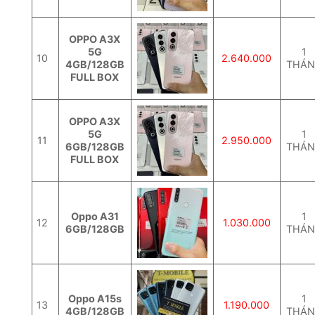
OPPO A3X
5G
1
10
2.640.000
4GB/128GB
THÁ
FULL BOX
OPPO A3X
5G
1
11
2.950.000
6GB/128GB
THÁ
FULL BOX
Oppo A31
1
12
1.030.000
6GB/128GB
THÁ
Oppo A15s
1
13
1.190.000
4GB/128GB
THÁ