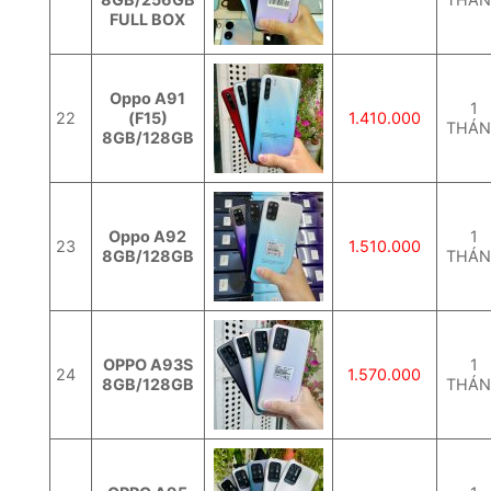
FULL BOX
Oppo A91
1
22
(F15)
1.410.000
THÁ
8GB/128GB
Oppo A92
1
23
1.510.000
8GB/128GB
THÁ
OPPO A93S
1
24
1.570.000
8GB/128GB
THÁ