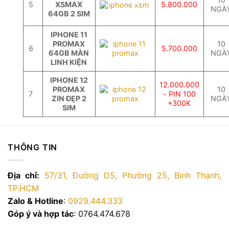
5
XSMAX
5.800.000
NGÀ
64GB 2 SIM
IPHONE 11
PROMAX
10
6
5.700.000
64GB MÀN
NGÀ
LINH KIỆN
IPHONE 12
12.000.000
PROMAX
10
7
- PIN 100
ZIN ĐẸP 2
NGÀ
+300K
SIM
THÔNG TIN
Địa chỉ:
57/31, Đường D5, Phường 25, Bình Thạnh,
TP.HCM
Zalo & Hotline
:
0929.444.333
Góp ý và hợp tác
: 0764.474.678