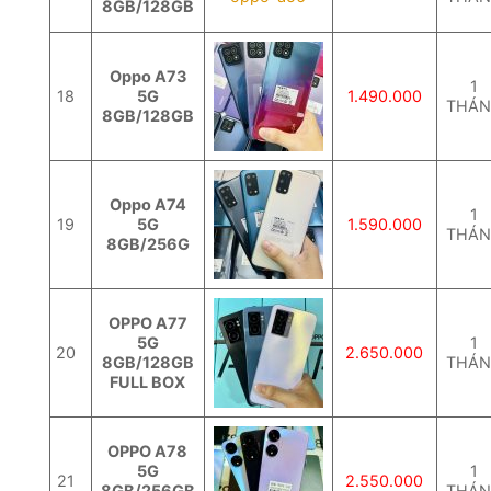
8GB/128GB
Oppo A73
1
18
5G
1.490.000
THÁ
8GB/128GB
Oppo A74
1
19
5G
1.590.000
THÁ
8GB/256G
OPPO A77
5G
1
20
2.650.000
8GB/128GB
THÁ
FULL BOX
OPPO A78
5G
1
21
2.550.000
8GB/256GB
THÁ