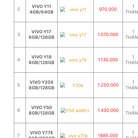
VIVO Y11
1
2
970.000
4GB/64GB
THÁ
VIVO Y17
1
3
1.070.000
6GB/128GB
THÁ
VIVO Y19
1
4
1.130.000
8GB/128GB
THÁ
VIVO Y20S
1
5
1.250.000
8GB/128GB
THÁ
VIVO Y50
1
6
1.430.000
8GB/128GB
THÁ
VIVO Y77E
1
7
1885.000