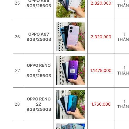
OPPO A95
1
25
2.320.000
8GB/256GB
THÁ
OPPO A97
1
26
2.320.000
8GB/256GB
THÁ
OPPO RENO
1
27
Z
1.1475.000
THÁ
8GB/256GB
OPPO RENO
1
28
2Z
1.760.000
THÁ
8GB/256GB