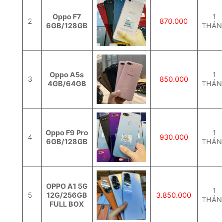
Oppo F7
1
2
870.000
6GB/128GB
THÁ
Oppo A5s
1
3
850.000
4GB/64GB
THÁ
Oppo F9 Pro
1
4
930.000
6GB/128GB
THÁ
OPPO A1 5G
1
5
12G/256GB
3.850.000
THÁ
FULL BOX