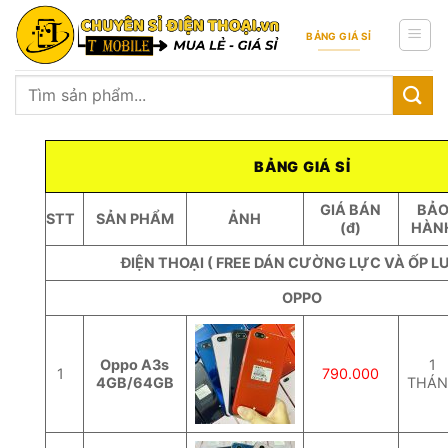
Skip
to
BẢNG GIÁ SỈ
content
Tìm
kiếm:
BẢNG GIÁ SỈ
GIÁ BÁN
BẢ
STT
SẢN PHẨM
ẢNH
(đ)
HÀN
ĐIỆN THOẠI ( FREE DÁN CƯỜNG LỰC VÀ ỐP L
OPPO
Oppo A3s
1
1
790.000
4GB/64GB
THÁ