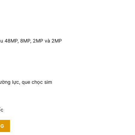
au 48MP, 8MP, 2MP và 2MP
ường lực, que chọc sim
ốc
NG