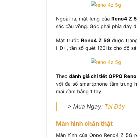
Ngoài ra, mặt lưng của
Reno4 Z 
sắc cầu vồng. Góc phải phía đáy đ
Mặt trước
Reno4 Z 5G
được trang
HD+, tần số quét 120Hz cho độ sán
Theo
đánh giá chi tiết OPPO Ren
với đa số smartphone tầm trung h
mái cầm bằng 1 tay.
> Mua Ngay:
Tại Đây
Màn hình chân thật
Màn hình của Oppo Reno4 Z 5G rộ