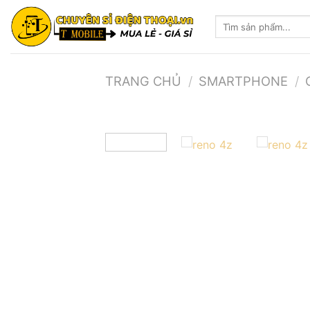
Skip
Tìm
to
kiếm:
content
TRANG CHỦ
/
SMARTPHONE
/