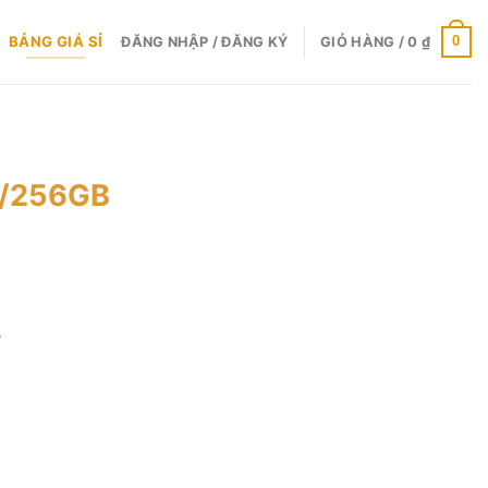
BẢNG GIÁ SỈ
0
ĐĂNG NHẬP / ĐĂNG KÝ
GIỎ HÀNG /
0
₫
B/256GB
Giá
hiện
G
ại
.
à:
1.950.000 ₫.