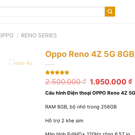
OPPO
/
RENO SERIES
Oppo Reno 4Z 5G 8G
5.00
1
trên 5
Giá
2.500.000
1.950.000
₫
₫
dựa trên
gốc
đánh giá
Cấu hình Điện thoại OPPO Reno 4Z 5
là:
t
2.500.000 ₫
l
RAM 8GB, bộ nhớ trong 256GB
Hỗ trợ 2 khe sim
Màn hình FullHD+ 120Hz rộng 6.57 in