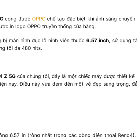
5G
cong được
OPPO
chế tạo đặc biệt khi ánh sáng chuyển 
ược in logo OPPO truyền thống của hãng.
 bị màn hình đục lỗ hình viên thuốc
6.57 inch,
sử dụng tấ
g tối đa 480 nits.
o4 Z 5G
của chúng tôi, đây là một chiếc máy được thiết kế
iện nay. Điều này vừa đem đến một vẻ đẹp sang trọng, đ
ng 6.57 in (rộng nhất trong các dòng điện thoại Reno4),