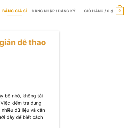
BẢNG GIÁ SỈ
0
ĐĂNG NHẬP / ĐĂNG KÝ
GIỎ HÀNG /
0
₫
iản dễ thao
ầy bộ nhớ, không tải
Việc kiểm tra dung
nhiều dữ liệu và cần
ới đây để biết cách