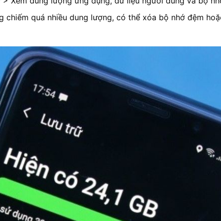
ữ > Xem dung lượng ứng dụng, dữ liệu người dùng và bộ n
g chiếm quá nhiều dung lượng, có thể xóa bộ nhớ đệm ho