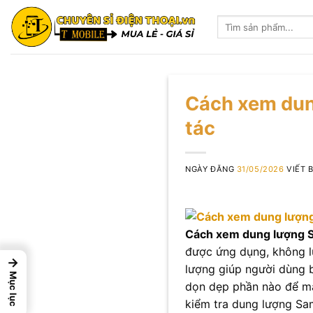
Skip
Tìm
to
kiếm:
content
Cách xem dun
tác
NGÀY ĐĂNG
31/05/2026
VIẾT 
Cách xem dung lượng
được ứng dụng, không l
→
lượng giúp người dùng b
Mục lục
dọn dẹp phần nào để má
kiểm tra dung lượng Sa