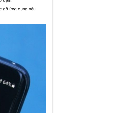
hớ đệm.
ặc gỡ ứng dụng nếu