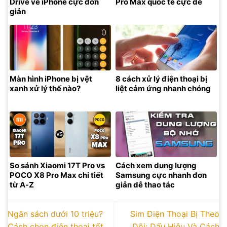
Drive về iPhone cực đơn
Pro Max quốc tế cực dễ
giản
Màn hình iPhone bị vệt
8 cách xử lý điện thoại bị
xanh xử lý thế nào?
liệt cảm ứng nhanh chóng
So sánh Xiaomi 17T Pro vs
Cách xem dung lượng
POCO X8 Pro Max chi tiết
Samsung cực nhanh đơn
từ A-Z
giản dễ thao tác
Ngân sách dưới 10 triệu?
Sim Điện Thoại Bị Theo
Cách chọn điện thoại tốt
Dõi: Dấu Hiệu Và Cách