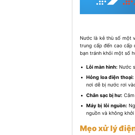
Nước là kẻ thù số một 
trung cấp đến cao cấp 
bạn tránh khỏi một số h
Lỗi màn hình:
Nước sẽ
Hỏng loa điện thoại:
nơi dễ bị nước rơi và
Chân sạc bị hư:
Cắm s
Máy bị lỗi nguồn:
Ng
nguồn và không khởi
Mẹo xử lý điện