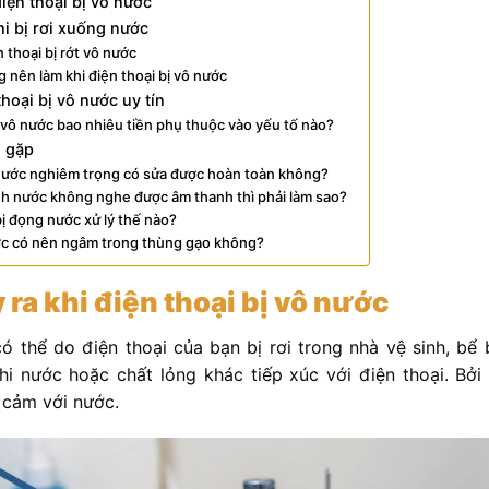
điện thoại bị vô nước
hi bị rơi xuống nước
 thoại bị rớt vô nước
 nên làm khi điện thoại bị vô nước
thoại bị vô nước uy tín
ị vô nước bao nhiêu tiền phụ thuộc vào yếu tố nào?
g gặp
ô nước nghiêm trọng có sửa được hoàn toàn không?
ính nước không nghe được âm thanh thì phải làm sao?
ị đọng nước xử lý thế nào?
ước có nên ngâm trong thùng gạo không?
y ra khi điện thoại bị vô nước
 thể do điện thoại của bạn bị rơi trong nhà vệ sinh, bể
i nước hoặc chất lỏng khác tiếp xúc với điện thoại. Bởi 
 cảm với nước.