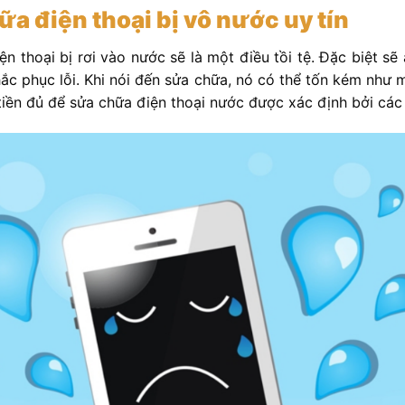
ữa điện thoại bị vô nước uy tín
n thoại bị rơi vào nước sẽ là một điều tồi tệ. Đặc biệt sẽ
hắc phục lỗi. Khi nói đến sửa chữa, nó có thể tốn kém như 
tiền đủ để sửa chữa điện thoại nước được xác định bởi các 