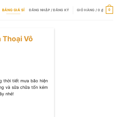
BẢNG GIÁ SỈ
0
ĐĂNG NHẬP / ĐĂNG KÝ
GIỎ HÀNG /
0
₫
 Thoại Vô
 thời tiết mưa bão hiện
ặng và sữa chữa tốn kém
ây nhé!