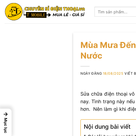
Skip
Tìm
to
kiếm:
content
Mùa Mưa Đến 
Nước
NGÀY ĐĂNG
18/08/2025
VIẾT 
Sửa chữa điện thoại vô
nay. Tình trạng này nế
hơn. Nên làm gì khi điệ
→
Mục lục
Nội dung bài viết