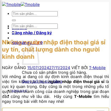
Skip
×
to
Tìm
content
kiếm:
Tìm
BẢNG GIÁ SỈ
kiếm:
Đăng nhập / Đăng ký
Những nguồn nhập điện thoại giá sỉ
Giỏ hàng /
0
₫
0
uy tín, chất lượng dành cho người
kinh doanh
NGÀY ĐĂNG
15/07/2024
27/11/2024
VIẾT BỞI
T-Mobile
Chưa có sản phẩm trong giỏ hàng.
Với những ai đang có dự định kinh doanh điện thoại thì
Quay trở lại cửa hàng
việc tìm kiếm, lựa chọn
nguồn nhập điện thoại giá sỉ
là
cực kỳ quan trọng. Đây cũng là một trong những yếu tố
quyết định thành công của doanh nghiệp trong giai đoạn
BẢNG GIÁ SỈ
đầu cũng như về lâu dài. Hãy cùng
T-Mobile
tìm hiểu
ngay trong bài viết hôm nay nhé!