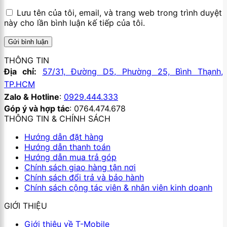
Lưu tên của tôi, email, và trang web trong trình duyệt
này cho lần bình luận kế tiếp của tôi.
THÔNG TIN
Địa chỉ:
57/31, Đường D5, Phường 25, Bình Thạnh,
TP.HCM
Zalo & Hotline
:
0929.444.333
Góp ý và hợp tác
: 0764.474.678
THÔNG TIN & CHÍNH SÁCH
Hướng dẫn đặt hàng
Hướng dẫn thanh toán
Hướng dẫn mua trả góp
Chính sách giao hàng tận nơi
Chính sách đổi trả và bảo hành
Chính sách cộng tác viên & nhân viên kinh doanh
GIỚI THIỆU
Giới thiệu về T-Mobile