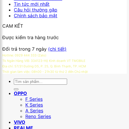
Tin tức mới nhất
Câu hỏi thường gặp
Chính sách bảo mật
CAM KẾT
Được kiểm tra hàng trước
Đổi trả trong 7 ngày
(chi tiết)
Hotline: 0929 444 333 (Zalo)
Tk Ngân Hàng VIB: 334123-Hộ Kinh doanh VT TMOBILE
Địa chỉ: 57/31 Đường D5, P. 25, Q. Bình Thạnh, TP. HCM
Thời gian làm việc: 08h00 - 21h30 từ thứ 2 đến Chủ nhật
Tìm
kiếm:
OPPO
F Series
K Series
A Series
Reno Series
VIVO
REALME