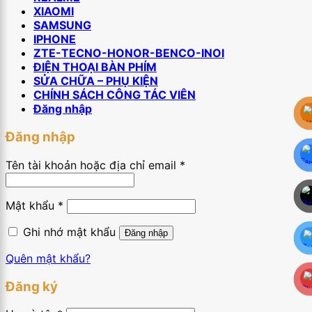
XIAOMI
SAMSUNG
IPHONE
ZTE-TECNO-HONOR-BENCO-INOI
ĐIỆN THOẠI BÀN PHÍM
SỬA CHỮA – PHỤ KIỆN
CHÍNH SÁCH CÔNG TÁC VIÊN
Đăng nhập
Đăng nhập
Tên tài khoản hoặc địa chỉ email
*
Mật khẩu
*
Ghi nhớ mật khẩu
Đăng nhập
Quên mật khẩu?
Đăng ký