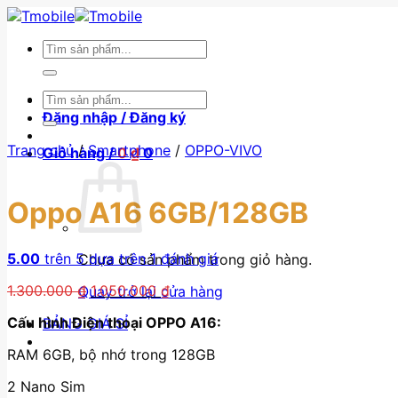
Skip
to
Tìm
content
kiếm:
Tìm
BẢNG GIÁ SỈ
kiếm:
Đăng nhập / Đăng ký
Trang chủ
/
Smartphone
/
OPPO-VIVO
Giỏ hàng /
0
₫
0
Oppo A16 6GB/128GB
5.00
trên 5 dựa trên
1
đánh giá
Chưa có sản phẩm trong giỏ hàng.
Giá
Giá
1.300.000
₫
1.050.000
₫
Quay trở lại cửa hàng
gốc
hiện
Cấu hình Điện thoại OPPO A16:
BẢNG GIÁ SỈ
là:
tại
1.300.000 ₫.
là:
RAM 6GB, bộ nhớ trong 128GB
1.050.000 ₫.
2 Nano Sim