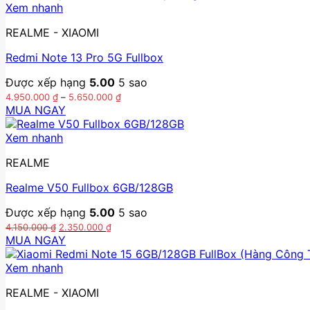
Xem nhanh
1.350.000 ₫.
REALME - XIAOMI
Redmi Note 13 Pro 5G Fullbox
Được xếp hạng
5.00
5 sao
Khoảng
4.950.000
₫
–
5.650.000
₫
giá:
MUA NGAY
từ
Sản
4.950.000 ₫
phẩm
Xem nhanh
đến
này
5.650.000 ₫
REALME
có
nhiều
Realme V50 Fullbox 6GB/128GB
biến
thể.
Được xếp hạng
5.00
5 sao
Các
Giá
Giá
4.150.000
₫
2.350.000
₫
tùy
gốc
hiện
MUA NGAY
chọn
là:
tại
4.150.000 ₫.
là:
có
Xem nhanh
2.350.000 ₫.
thể
được
REALME - XIAOMI
chọn