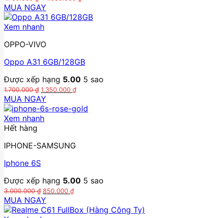
giá:
MUA NGAY
từ
Sản
1.750.000 ₫
phẩm
Xem nhanh
đến
này
1.950.000 ₫
OPPO-VIVO
có
nhiều
Oppo A31 6GB/128GB
biến
thể.
Được xếp hạng
5.00
5 sao
Các
Giá
Giá
1.700.000
₫
1.350.000
₫
tùy
gốc
hiện
MUA NGAY
chọn
là:
tại
1.700.000 ₫.
là:
có
Xem nhanh
1.350.000 ₫.
thể
Hết hàng
được
chọn
IPHONE-SAMSUNG
trên
trang
Iphone 6S
sản
Được xếp hạng
5.00
5 sao
phẩm
Giá
Giá
3.000.000
₫
850.000
₫
gốc
hiện
MUA NGAY
là:
tại
3.000.000 ₫.
là: