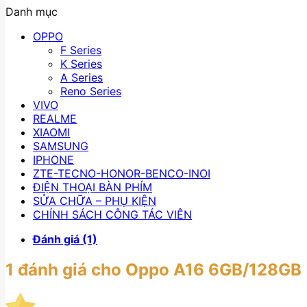
Danh mục
OPPO
F Series
K Series
A Series
Reno Series
VIVO
REALME
XIAOMI
SAMSUNG
IPHONE
ZTE-TECNO-HONOR-BENCO-INOI
ĐIỆN THOẠI BÀN PHÍM
SỬA CHỮA – PHỤ KIỆN
CHÍNH SÁCH CÔNG TÁC VIÊN
Đánh giá (1)
1 đánh giá cho
Oppo A16 6GB/128GB