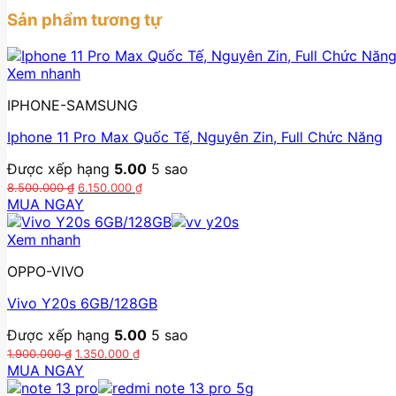
Sản phẩm tương tự
Xem nhanh
IPHONE-SAMSUNG
Iphone 11 Pro Max Quốc Tế, Nguyên Zin, Full Chức Năng
Được xếp hạng
5.00
5 sao
Giá
Giá
8.500.000
₫
6.150.000
₫
gốc
hiện
MUA NGAY
là:
tại
8.500.000 ₫.
là:
Xem nhanh
6.150.000 ₫.
OPPO-VIVO
Vivo Y20s 6GB/128GB
Được xếp hạng
5.00
5 sao
Giá
Giá
1.900.000
₫
1.350.000
₫
gốc
hiện
MUA NGAY
là:
tại
1.900.000 ₫.
là: