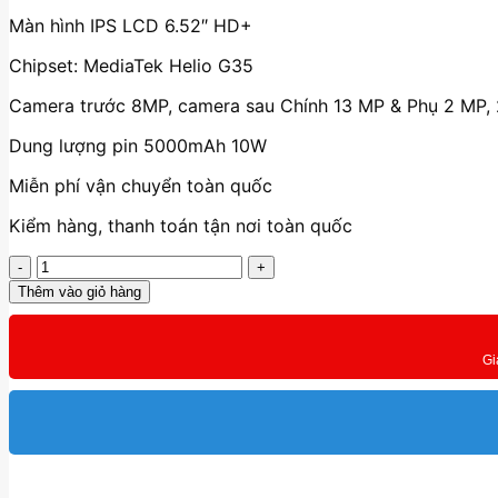
Màn hình
IPS LCD
6.52″
HD+
Chipset: MediaTek Helio G35
Camera trước 8MP, camera sau Chính 13 MP & Phụ 2 MP,
Dung lượng pin 5000mAh 10W
Miễn phí vận chuyển toàn quốc
Kiểm hàng, thanh toán tận nơi toàn quốc
Oppo
A16
Thêm vào giỏ hàng
6GB/128GB
số
lượng
Gi