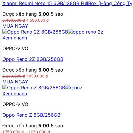
trên
Xiaomi Redmi Note 15 6GB/128GB FullBox (Hàng Công Ty
trang
Được xếp hạng
5.00
5 sao
sản
Giá
Giá
phẩm
5.400.000
₫
4.590.000
₫
gốc
hiện
MUA NGAY
là:
tại
5.400.000 ₫.
là:
Xem nhanh
4.590.000 ₫.
OPPO-VIVO
Oppo Reno 2Z 8GB/256GB
Được xếp hạng
5.00
5 sao
Giá
Giá
2.250.000
₫
1.850.000
₫
gốc
hiện
MUA NGAY
là:
tại
2.250.000 ₫.
là:
Xem nhanh
1.850.000 ₫.
OPPO-VIVO
Oppo Reno Z 8GB/256GB
Được xếp hạng
5.00
5 sao
Khoảng
1.750.000
₫
–
1.950.000
₫