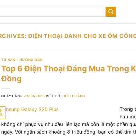
RCHIVES:
ĐIỆN THOẠI DÀNH CHO XE ÔM CÔN
TƯ VẤN – HƯỚNG DẪN
Top 6 Điện Thoại Đáng Mua Trong K
Đồng
NGÀY ĐĂNG
29/03/2025
VIẾT BỞI
ĐỨC HOÀNG
Trong t
9
3
hữu mộ
không chỉ phục vụ nhu cầu liên lạc mà còn là một phần q
ngày. Với ngân sách khoảng 8 triệu đồng, bạn có thể tìm t