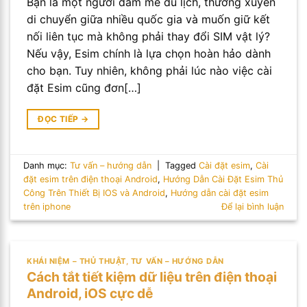
Bạn là một người đam mê du lịch, thường xuyên
di chuyển giữa nhiều quốc gia và muốn giữ kết
nối liên tục mà không phải thay đổi SIM vật lý?
Nếu vậy, Esim chính là lựa chọn hoàn hảo dành
cho bạn. Tuy nhiên, không phải lúc nào việc cài
đặt Esim cũng đơn[…]
ĐỌC TIẾP
→
Danh mục:
Tư vấn – hướng dẫn
|
Tagged
Cài đặt esim
,
Cài
đặt esim trên điện thoại Android
,
Hướng Dẫn Cài Đặt Esim Thủ
Công Trên Thiết Bị IOS và Android
,
Hướng dẫn cài đặt esim
trên iphone
Để lại bình luận
KHÁI NIỆM – THỦ THUẬT
,
TƯ VẤN – HƯỚNG DẪN
Cách tắt tiết kiệm dữ liệu trên điện thoại
Android, iOS cực dễ