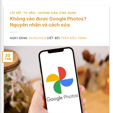
LỖI VẶT
,
TƯ VẤN – HƯỚNG DẪN
,
ỨNG DỤNG
Không vào được Google Photos?
Nguyên nhân và cách sửa
NGÀY ĐĂNG
20/06/2026
VIẾT BỞI
TRẦN KIỀU TRINH
20
Th6