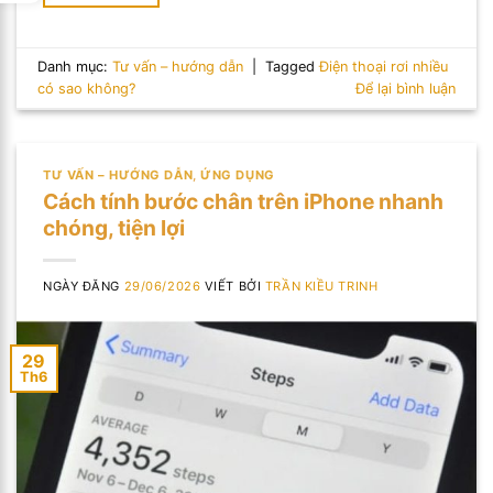
Danh mục:
Tư vấn – hướng dẫn
|
Tagged
Điện thoại rơi nhiều
có sao không?
Để lại bình luận
TƯ VẤN – HƯỚNG DẪN
,
ỨNG DỤNG
Cách tính bước chân trên iPhone nhanh
chóng, tiện lợi
NGÀY ĐĂNG
29/06/2026
VIẾT BỞI
TRẦN KIỀU TRINH
29
Th6