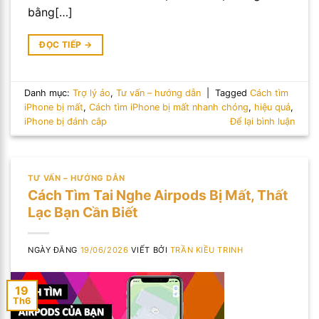
bằng[…]
ĐỌC TIẾP
→
Danh mục:
Trợ lý ảo
,
Tư vấn – hướng dẫn
|
Tagged
Cách tìm
iPhone bị mất
,
Cách tìm iPhone bị mất nhanh chóng
,
hiệu quả
,
iPhone bị đánh cắp
Để lại bình luận
TƯ VẤN – HƯỚNG DẪN
Cách Tìm Tai Nghe Airpods Bị Mất, Thất
Lạc Bạn Cần Biết
NGÀY ĐĂNG
19/06/2026
VIẾT BỞI
TRẦN KIỀU TRINH
19
Th6