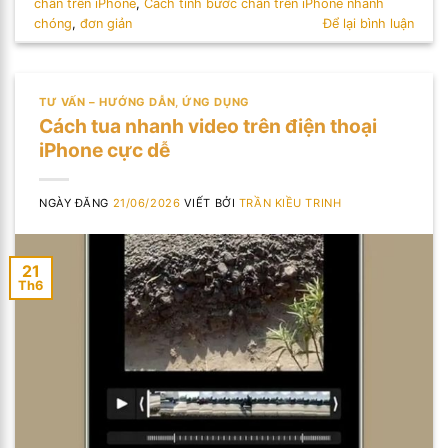
chân trên iPhone
,
Cách tính bước chân trên iPhone nhanh
chóng
,
đơn giản
Để lại bình luận
TƯ VẤN – HƯỚNG DẪN
,
ỨNG DỤNG
Cách tua nhanh video trên điện thoại
iPhone cực dễ
NGÀY ĐĂNG
21/06/2026
VIẾT BỞI
TRẦN KIỀU TRINH
21
Th6