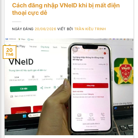
Cách đăng nhập VNeID khi bị mất điện
thoại cực dễ
NGÀY ĐĂNG
20/06/2026
VIẾT BỞI
TRẦN KIỀU TRINH
20
Th6