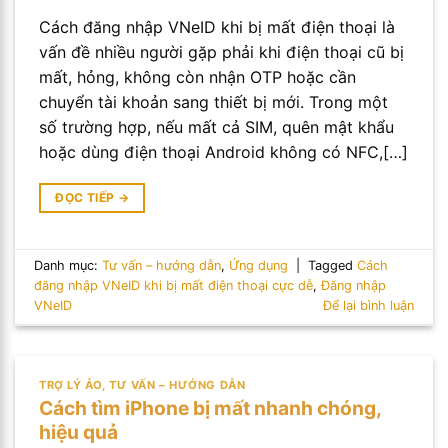
Cách đăng nhập VNeID khi bị mất điện thoại là
vấn đề nhiều người gặp phải khi điện thoại cũ bị
mất, hỏng, không còn nhận OTP hoặc cần
chuyển tài khoản sang thiết bị mới. Trong một
số trường hợp, nếu mất cả SIM, quên mật khẩu
hoặc dùng điện thoại Android không có NFC,[…]
ĐỌC TIẾP
→
Danh mục:
Tư vấn – hướng dẫn
,
Ứng dụng
|
Tagged
Cách
đăng nhập VNeID khi bị mất điện thoại cực dễ
,
Đăng nhập
VNeID
Để lại bình luận
TRỢ LÝ ẢO
,
TƯ VẤN – HƯỚNG DẪN
Cách tìm iPhone bị mất nhanh chóng,
hiệu quả