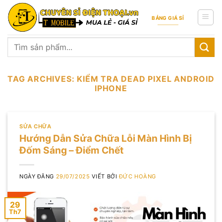
Skip
to
BẢNG GIÁ SỈ
content
Tìm
kiếm:
TAG ARCHIVES:
KIỂM TRA DEAD PIXEL ANDROID
IPHONE
SỬA CHỮA
Hướng Dẫn Sửa Chữa Lỗi Màn Hình Bị
Đốm Sáng – Điểm Chết
NGÀY ĐĂNG
29/07/2025
VIẾT BỞI
ĐỨC HOÀNG
29
Th7