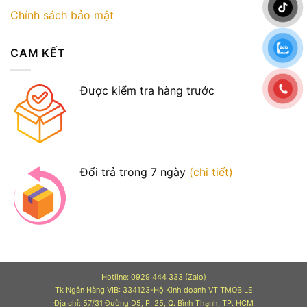
Chính sách bảo mật
CAM KẾT
Được kiểm tra hàng trước
Đổi trả trong 7 ngày
(chi tiết)
Hotline: 0929 444 333 (Zalo)
Tk Ngân Hàng VIB: 334123-Hộ Kinh doanh VT TMOBILE
Địa chỉ: 57/31 Đường D5, P. 25, Q. Bình Thạnh, TP. HCM