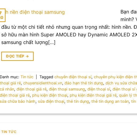
Bạn đa
7
10
mình? 
đầu từ một chi tiết nhỏ nhưng quan trọng nhất: hình nền. 
sở hữu màn hình Super AMOLED hay Dynamic AMOLED 2X t
samsung chất lượng[…]
ĐỌC TIẾP
→
Danh mục:
Tin tức
|
Tagged
chuyên điện thoại sỉ
,
chuyên phụ kiện điện t
thoại giá rẻ
,
chuyensidienthoai.vn
,
đáo hạn thẻ tín dụng
,
dịch vụ sửa chữ
cá nhân
,
điện thoại giá rẻ
,
điện thoại samsung
,
điện thoại sỉ
,
điện thoại sỉ 
điện thoại giá rẻ
,
phụ kiện điện thoại
,
phụ kiện điện thoại giá rẻ
,
quản lý t
sửa chữa bảo hành
,
sửa điện thoại
,
thẻ tín dụng
,
thẻ tín dụng an toàn
,
tí
TIN TỨC