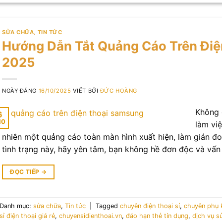
SỬA CHỮA
,
TIN TỨC
Hướng Dẫn Tắt Quảng Cáo Trên Đi
2025
NGÀY ĐĂNG
16/10/2025
VIẾT BỞI
ĐỨC HOÀNG
Không 
6
10
làm vi
nhiên một quảng cáo toàn màn hình xuất hiện, làm gián đ
tình trạng này, hãy yên tâm, bạn không hề đơn độc và vấ
ĐỌC TIẾP
→
Danh mục:
sửa chữa
,
Tin tức
|
Tagged
chuyên điện thoại sỉ
,
chuyên phụ k
sỉ điện thoại giá rẻ
,
chuyensidienthoai.vn
,
đáo hạn thẻ tín dụng
,
dịch vụ s