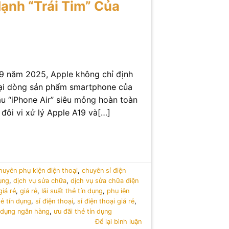
Mạnh “Trái Tim” Của
9 năm 2025, Apple không chỉ định
lại dòng sản phẩm smartphone của
ẫu “iPhone Air” siêu mỏng hoàn toàn
 đôi vi xử lý Apple A19 và[…]
huyên phụ kiện điện thoại
,
chuyên sỉ điện
ụng
,
dịch vụ sửa chữa
,
dịch vụ sửa chữa điện
giá rẻ
,
giá rẻ
,
lãi suất thẻ tín dụng
,
phụ iện
hẻ tín dụng
,
sỉ điện thoại
,
sỉ điện thoại giá rẻ
,
n dụng ngân hàng
,
ưu đãi thẻ tín dụng
Để lại bình luận