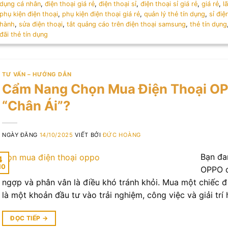
dụng cá nhân
,
điện thoại giá rẻ
,
điện thoại sỉ
,
điện thoại sỉ giá rẻ
,
giá rẻ
,
l
phụ kiện điện thoại
,
phụ kiện điện thoại giá rẻ
,
quản lý thẻ tín dụng
,
sỉ điệ
hành
,
sửa điện thoại
,
tắt quảng cáo trên điện thoại samsung
,
thẻ tín dụng
đãi thẻ tín dụng
TƯ VẤN – HƯỚNG DẪN
Cẩm Nang Chọn Mua Điện Thoại OP
“Chân Ái”?
NGÀY ĐĂNG
14/10/2025
VIẾT BỞI
ĐỨC HOÀNG
Bạn đan
4
10
OPPO đ
ngợp và phân vân là điều khó tránh khỏi. Mua một chiếc điệ
là một khoản đầu tư vào trải nghiệm, công việc và giải tr
ĐỌC TIẾP
→