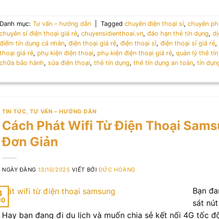
Danh mục:
Tư vấn – hướng dẫn
|
Tagged
chuyên điện thoại sỉ
,
chuyên phụ
chuyên sỉ điện thoại giá rẻ
,
chuyensidienthoai.vn
,
đáo hạn thẻ tín dụng
,
d
điểm tín dụng cá nhân
,
điện thoại giá rẻ
,
điện thoại sỉ
,
điện thoại sỉ giá rẻ
thoại giá rẻ
,
phụ kiện điện thoại
,
phụ kiện điện thoại giá rẻ
,
quản lý thẻ tí
chữa bảo hành
,
sửa điện thoại
,
thẻ tín dụng
,
thẻ tín dụng an toàn
,
tín dụ
TIN TỨC
,
TƯ VẤN – HƯỚNG DẪN
Cách Phát Wifi Từ Điện Thoại Sam
Đơn Giản
NGÀY ĐĂNG
13/10/2025
VIẾT BỞI
ĐỨC HOÀNG
Bạn đa
3
10
sát nú
Hay bạn đang đi du lịch và muốn chia sẻ kết nối 4G tốc đ