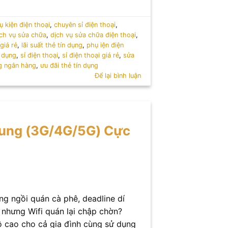
 kiện điện thoại
,
chuyên sỉ điện thoại
,
ịch vụ sửa chữa
,
dịch vụ sửa chữa điện thoại
,
,
giá rẻ
,
lãi suất thẻ tín dụng
,
phụ iện điện
n dụng
,
sỉ điện thoại
,
sỉ điện thoại giá rẻ
,
sửa
ng ngân hàng
,
ưu đãi thẻ tín dụng
Để lại bình luận
sung (3G/4G/5G) Cực
ng ngồi quán cà phê, deadline dí
t nhưng Wifi quán lại chập chờn?
ộ cao cho cả gia đình cùng sử dụng