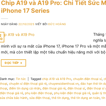
Chip A19 và A19 Pro: Chi Tiết Sức 
iPhone 17 Series
NGÀY ĐĂNG
22/10/2025
VIẾT BỞI
ĐỨC HOÀNG
Tháng 
2
10
nghĩa 
mình với sự ra mắt của iPhone 17, iPhone 17 Pro và một m
mới, mà còn thiết lập một tiêu chuẩn hiệu năng mới với bộ
ĐỌC TIẾP
→
Danh mục:
Tin tức
|
Tagged
chip A19 và A19 Pro
,
chuyên điện thoại sỉ
,
c
thoại
,
chuyên sỉ điện thoại giá rẻ
,
chuyensidienthoai.vn
,
đáo hạn thẻ tín d
thoại
,
điểm tín dụng cá nhân
,
điện thoại giá rẻ
,
điện thoại sỉ
,
điện thoại sỉ 
điện thoại giá rẻ
,
phụ kiện điện thoại
,
phụ kiện điện thoại giá rẻ
,
quản lý t
sửa chữa bảo hành
,
sửa điện thoại
,
thẻ tín dụng
,
thẻ tín dụng an toàn
,
tí