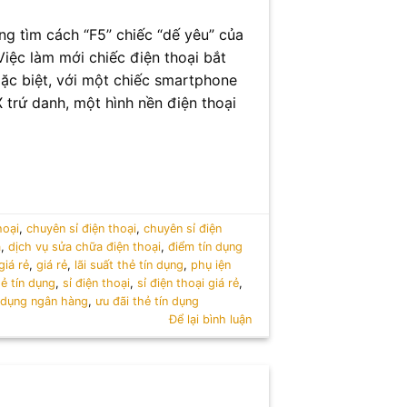
ng tìm cách “F5” chiếc “dế yêu” của
Việc làm mới chiếc điện thoại bắt
Đặc biệt, với một chiếc smartphone
rứ danh, một hình nền điện thoại
hoại
,
chuyên sỉ điện thoại
,
chuyên sỉ điện
a
,
dịch vụ sửa chữa điện thoại
,
điểm tín dụng
giá rẻ
,
giá rẻ
,
lãi suất thẻ tín dụng
,
phụ iện
hẻ tín dụng
,
sỉ điện thoại
,
sỉ điện thoại giá rẻ
,
n dụng ngân hàng
,
ưu đãi thẻ tín dụng
Để lại bình luận