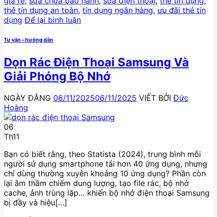
giá rẻ
,
sửa chữa bảo hành
,
sửa điện thoại
,
thẻ tín dụng
,
thẻ tín dụng an toàn
,
tín dụng ngân hàng
,
ưu đãi thẻ tín
dụng
Để lại bình luận
Tư vấn – hướng dẫn
Dọn Rác Điện Thoại Samsung Và
Giải Phóng Bộ Nhớ
NGÀY ĐĂNG
06/11/2025
06/11/2025
VIẾT BỞI
Đức
Hoàng
06
Th11
Bạn có biết rằng, theo Statista (2024), trung bình mỗi
người sử dụng smartphone tải hơn 40 ứng dụng, nhưng
chỉ dùng thường xuyên khoảng 10 ứng dụng? Phần còn
lại âm thầm chiếm dung lượng, tạo file rác, bộ nhớ
cache, ảnh trùng lặp… khiến bộ nhớ điện thoại Samsung
bị đầy và hiệu[…]