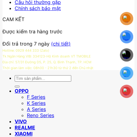
Câu hỏi thường gặp
Chính sách bảo mật
CAM KẾT
Được kiểm tra hàng trước
Đổi trả trong 7 ngày
(chi tiết)
Hotline: 0929 444 333 (Zalo)
Tk Ngân Hàng VIB: 334123-Hộ Kinh doanh VT TMOBILE
Địa chỉ: 57/31 Đường D5, P. 25, Q. Bình Thạnh, TP. HCM
Thời gian làm việc: 08h00 - 21h30 từ thứ 2 đến Chủ nhật
Tìm
kiếm:
OPPO
F Series
K Series
A Series
Reno Series
VIVO
REALME
XIAOMI