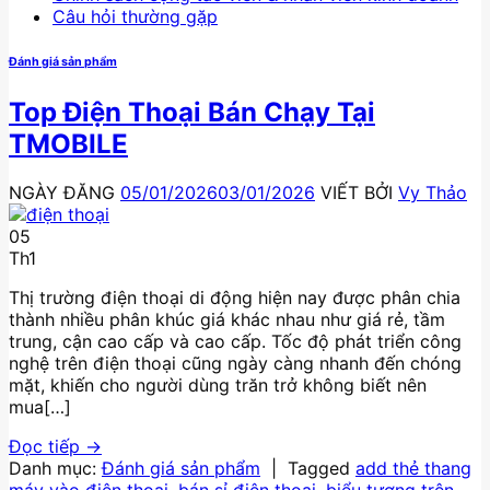
Câu hỏi thường gặp
Đánh giá sản phẩm
Top Điện Thoại Bán Chạy Tại
TMOBILE
NGÀY ĐĂNG
05/01/2026
03/01/2026
VIẾT BỞI
Vy Thảo
05
Th1
Thị trường điện thoại di động hiện nay được phân chia
thành nhiều phân khúc giá khác nhau như giá rẻ, tầm
trung, cận cao cấp và cao cấp. Tốc độ phát triển công
nghệ trên điện thoại cũng ngày càng nhanh đến chóng
mặt, khiến cho người dùng trăn trở không biết nên
mua[…]
Đọc tiếp
→
Danh mục:
Đánh giá sản phẩm
|
Tagged
add thẻ thang
máy vào điện thoại
,
bán sỉ điện thoại
,
biểu tượng trên