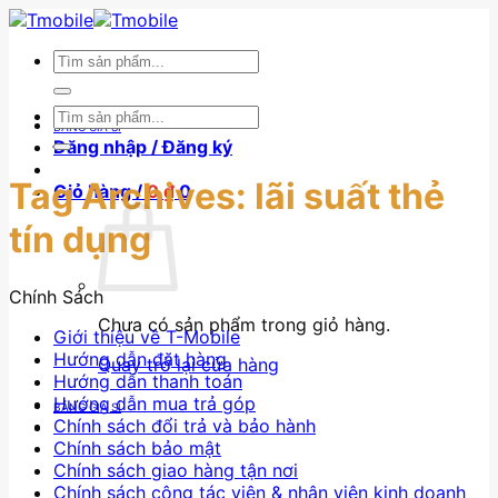
Skip
to
Tìm
content
kiếm:
Tìm
BẢNG GIÁ SỈ
kiếm:
Đăng nhập / Đăng ký
Tag Archives:
lãi suất thẻ
Giỏ hàng /
0
₫
0
tín dụng
Chính Sách
Chưa có sản phẩm trong giỏ hàng.
Giới thiệu về T-Mobile
Hướng dẫn đặt hàng
Quay trở lại cửa hàng
Hướng dẫn thanh toán
Hướng dẫn mua trả góp
BẢNG GIÁ SỈ
Chính sách đổi trả và bảo hành
Chính sách bảo mật
Chính sách giao hàng tận nơi
Chính sách cộng tác viên & nhân viên kinh doanh