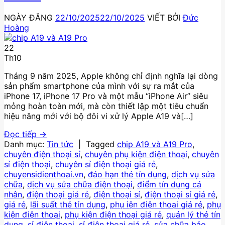
NGÀY ĐĂNG
22/10/2025
22/10/2025
VIẾT BỞI
Đức
Hoàng
22
Th10
Tháng 9 năm 2025, Apple không chỉ định nghĩa lại dòng
sản phẩm smartphone của mình với sự ra mắt của
iPhone 17, iPhone 17 Pro và một mẫu “iPhone Air” siêu
mỏng hoàn toàn mới, mà còn thiết lập một tiêu chuẩn
hiệu năng mới với bộ đôi vi xử lý Apple A19 và[…]
Đọc tiếp
→
Danh mục:
Tin tức
|
Tagged
chip A19 và A19 Pro
,
chuyên điện thoại sỉ
,
chuyên phụ kiện điện thoại
,
chuyên
sỉ điện thoại
,
chuyên sỉ điện thoại giá rẻ
,
chuyensidienthoai.vn
,
đáo hạn thẻ tín dụng
,
dịch vụ sửa
chữa
,
dịch vụ sửa chữa điện thoại
,
điểm tín dụng cá
nhân
,
điện thoại giá rẻ
,
điện thoại sỉ
,
điện thoại sỉ giá rẻ
,
giá rẻ
,
lãi suất thẻ tín dụng
,
phụ iện điện thoại giá rẻ
,
phụ
kiện điện thoại
,
phụ kiện điện thoại giá rẻ
,
quản lý thẻ tín
dụng
,
sỉ điện thoại
,
sỉ điện thoại giá rẻ
,
sửa chữa bảo