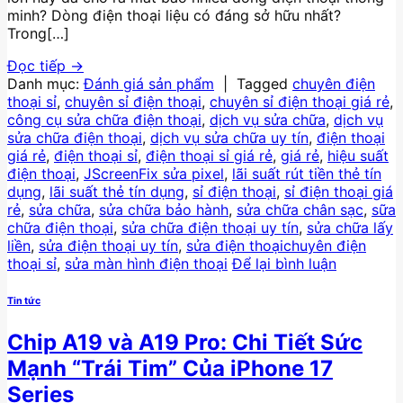
minh? Dòng điện thoại liệu có đáng sở hữu nhất?
Trong[…]
Đọc tiếp
→
Danh mục:
Đánh giá sản phẩm
|
Tagged
chuyên điện
thoại sỉ
,
chuyên sỉ điện thoại
,
chuyên sỉ điện thoại giá rẻ
,
công cụ sửa chữa điện thoại
,
dịch vụ sửa chữa
,
dịch vụ
sửa chữa điện thoại
,
dịch vụ sửa chữa uy tín
,
điện thoại
giá rẻ
,
điện thoại sỉ
,
điện thoại sỉ giá rẻ
,
giá rẻ
,
hiệu suất
điện thoại
,
JScreenFix sửa pixel
,
lãi suất rút tiền thẻ tín
dụng
,
lãi suất thẻ tín dụng
,
sỉ điện thoại
,
sỉ điện thoại giá
rẻ
,
sửa chữa
,
sửa chữa bảo hành
,
sửa chữa chân sạc
,
sữa
chữa điện thoại
,
sửa chữa điện thoại uy tín
,
sửa chữa lấy
liền
,
sửa điện thoại uy tín
,
sửa điện thoạichuyên điện
thoại sỉ
,
sửa màn hình điện thoại
Để lại bình luận
Tin tức
Chip A19 và A19 Pro: Chi Tiết Sức
Mạnh “Trái Tim” Của iPhone 17
Series