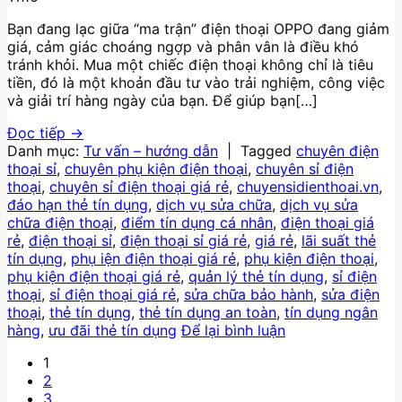
Bạn đang lạc giữa “ma trận” điện thoại OPPO đang giảm
giá, cảm giác choáng ngợp và phân vân là điều khó
tránh khỏi. Mua một chiếc điện thoại không chỉ là tiêu
tiền, đó là một khoản đầu tư vào trải nghiệm, công việc
và giải trí hàng ngày của bạn. Để giúp bạn[…]
Đọc tiếp
→
Danh mục:
Tư vấn – hướng dẫn
|
Tagged
chuyên điện
thoại sỉ
,
chuyên phụ kiện điện thoại
,
chuyên sỉ điện
thoại
,
chuyên sỉ điện thoại giá rẻ
,
chuyensidienthoai.vn
,
đáo hạn thẻ tín dụng
,
dịch vụ sửa chữa
,
dịch vụ sửa
chữa điện thoại
,
điểm tín dụng cá nhân
,
điện thoại giá
rẻ
,
điện thoại sỉ
,
điện thoại sỉ giá rẻ
,
giá rẻ
,
lãi suất thẻ
tín dụng
,
phụ iện điện thoại giá rẻ
,
phụ kiện điện thoại
,
phụ kiện điện thoại giá rẻ
,
quản lý thẻ tín dụng
,
sỉ điện
thoại
,
sỉ điện thoại giá rẻ
,
sửa chữa bảo hành
,
sửa điện
thoại
,
thẻ tín dụng
,
thẻ tín dụng an toàn
,
tín dụng ngân
hàng
,
ưu đãi thẻ tín dụng
Để lại bình luận
1
2
3