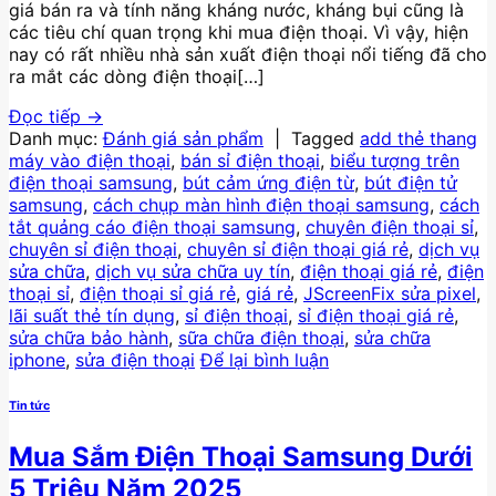
giá bán ra và tính năng kháng nước, kháng bụi cũng là
các tiêu chí quan trọng khi mua điện thoại. Vì vậy, hiện
nay có rất nhiều nhà sản xuất điện thoại nổi tiếng đã cho
ra mắt các dòng điện thoại[…]
Đọc tiếp
→
Danh mục:
Đánh giá sản phẩm
|
Tagged
add thẻ thang
máy vào điện thoại
,
bán sỉ điện thoại
,
biểu tượng trên
điện thoại samsung
,
bút cảm ứng điện từ
,
bút điện tử
samsung
,
cách chụp màn hình điện thoại samsung
,
cách
tắt quảng cáo điện thoại samsung
,
chuyên điện thoại sỉ
,
chuyên sỉ điện thoại
,
chuyên sỉ điện thoại giá rẻ
,
dịch vụ
sửa chữa
,
dịch vụ sửa chữa uy tín
,
điện thoại giá rẻ
,
điện
thoại sỉ
,
điện thoại sỉ giá rẻ
,
giá rẻ
,
JScreenFix sửa pixel
,
lãi suất thẻ tín dụng
,
sỉ điện thoại
,
sỉ điện thoại giá rẻ
,
sửa chữa bảo hành
,
sữa chữa điện thoại
,
sửa chữa
iphone
,
sửa điện thoại
Để lại bình luận
Tin tức
Mua Sắm Điện Thoại Samsung Dưới
5 Triệu Năm 2025