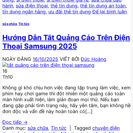
hành
,
sửa điện thoại
,
thẻ tín dụng
,
thẻ tín dụng an toàn
,
tín dụng ngân hàng
,
ưu đãi thẻ tín dụng
Để lại bình luận
sửa chữa
,
Tin tức
Hướng Dẫn Tắt Quảng Cáo Trên Điện
Thoại Samsung 2025
NGÀY ĐĂNG
16/10/2025
VIẾT BỞI
Đức Hoàng
16
Th10
Không gì khó chịu hơn việc đang tập trung làm việc, xem
phim hay chơi game thì đột nhiên một quảng cáo toàn
màn hình xuất hiện, làm gián đoạn mọi thứ. Nếu bạn
đang gặp phải tình trạng này, hãy yên tâm, bạn không hề
đơn độc và vấn đề này hoàn toàn có[…]
Đọc tiếp
→
Danh mục:
sửa chữa
,
Tin tức
|
Tagged
chuyên điện