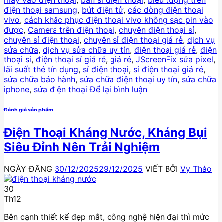
điện thoại samsung
,
bút điện tử
,
các dòng điện thoại
vivo
,
cách khắc phục điện thoại vivo không sạc pin vào
được
,
Camera trên điện thoại
,
chuyên điện thoại sỉ
,
chuyên sỉ điện thoại
,
chuyên sỉ điện thoại giá rẻ
,
dịch vụ
sửa chữa
,
dịch vụ sửa chữa uy tín
,
điện thoại giá rẻ
,
điện
thoại sỉ
,
điện thoại sỉ giá rẻ
,
giá rẻ
,
JScreenFix sửa pixel
,
lãi suất thẻ tín dụng
,
sỉ điện thoại
,
sỉ điện thoại giá rẻ
,
sửa chữa bảo hành
,
sửa chữa điện thoại uy tín
,
sửa chữa
iphone
,
sửa điện thoại
Để lại bình luận
Đánh giá sản phẩm
Điện Thoại Kháng Nước, Kháng Bụi
Siêu Đỉnh Nên Trải Nghiệm
NGÀY ĐĂNG
30/12/2025
29/12/2025
VIẾT BỞI
Vy Thảo
30
Th12
Bên cạnh thiết kế đẹp mắt, công nghệ hiện đại thì mức