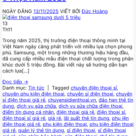
NGÀY ĐĂNG
13/11/2025
VIẾT BỞI
Đức Hoàng
13
Th11
Trong năm 2025, thị trường điện thoại thông minh tại
Việt Nam ngày càng phát triển với nhiều lựa chọn phong
phú. Samsung, một trong những thương hiệu hàng đầu,
đã cung cấp nhiều mẫu điện thoại chất lượng trong phân
khúc dưới 5 triệu đồng. Bài viết này sẽ hướng dẫn bạn
cách lựa[…]
Đọc tiếp
→
Danh mục:
Tin tức
|
Tagged
chuyên điện thoại sỉ
,
chuyên phụ kiện điện thoại
,
chuyên sỉ điện thoại
,
chuyên
sỉ điện thoại giá rẻ
,
chuyensidienthoai.vn
,
đáo hạn thẻ tín
dụng
,
dịch vụ sửa chữa
,
dịch vụ sửa chữa điện thoại
,
điểm tín dụng cá nhân
,
điện thoại giá rẻ
,
điện thoại sỉ
,
điện thoại sỉ giá rẻ
,
giá rẻ
,
lãi suất thẻ tín dụng
,
phụ iện
điện thoại giá rẻ
,
phụ kiện điện thoại
,
phụ kiện điện thoại
giá rẻ
,
quản lý thẻ tín dụng
,
sỉ điện thoại
,
sỉ điện thoại