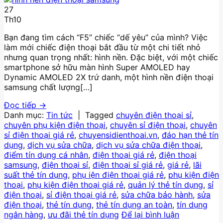
27
Th10
Bạn đang tìm cách “F5” chiếc “dế yêu” của mình? Việc
làm mới chiếc điện thoại bắt đầu từ một chi tiết nhỏ
nhưng quan trọng nhất: hình nền. Đặc biệt, với một chiếc
smartphone sở hữu màn hình Super AMOLED hay
Dynamic AMOLED 2X trứ danh, một hình nền điện thoại
samsung chất lượng[…]
Đọc tiếp
→
Danh mục:
Tin tức
|
Tagged
chuyên điện thoại sỉ
,
chuyên phụ kiện điện thoại
,
chuyên sỉ điện thoại
,
chuyên
sỉ điện thoại giá rẻ
,
chuyensidienthoai.vn
,
đáo hạn thẻ tín
dụng
,
dịch vụ sửa chữa
,
dịch vụ sửa chữa điện thoại
,
điểm tín dụng cá nhân
,
điện thoại giá rẻ
,
điện thoại
samsung
,
điện thoại sỉ
,
điện thoại sỉ giá rẻ
,
giá rẻ
,
lãi
suất thẻ tín dụng
,
phụ iện điện thoại giá rẻ
,
phụ kiện điện
thoại
,
phụ kiện điện thoại giá rẻ
,
quản lý thẻ tín dụng
,
sỉ
điện thoại
,
sỉ điện thoại giá rẻ
,
sửa chữa bảo hành
,
sửa
điện thoại
,
thẻ tín dụng
,
thẻ tín dụng an toàn
,
tín dụng
ngân hàng
,
ưu đãi thẻ tín dụng
Để lại bình luận