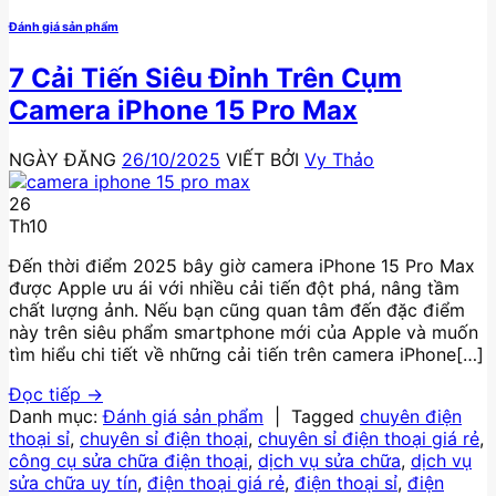
Đánh giá sản phẩm
7 Cải Tiến Siêu Đỉnh Trên Cụm
Camera iPhone 15 Pro Max
NGÀY ĐĂNG
26/10/2025
VIẾT BỞI
Vy Thảo
26
Th10
Đến thời điểm 2025 bây giờ camera iPhone 15 Pro Max
được Apple ưu ái với nhiều cải tiến đột phá, nâng tầm
chất lượng ảnh. Nếu bạn cũng quan tâm đến đặc điểm
này trên siêu phẩm smartphone mới của Apple và muốn
tìm hiểu chi tiết về những cải tiến trên camera iPhone[…]
Đọc tiếp
→
Danh mục:
Đánh giá sản phẩm
|
Tagged
chuyên điện
thoại sỉ
,
chuyên sỉ điện thoại
,
chuyên sỉ điện thoại giá rẻ
,
công cụ sửa chữa điện thoại
,
dịch vụ sửa chữa
,
dịch vụ
sửa chữa uy tín
,
điện thoại giá rẻ
,
điện thoại sỉ
,
điện