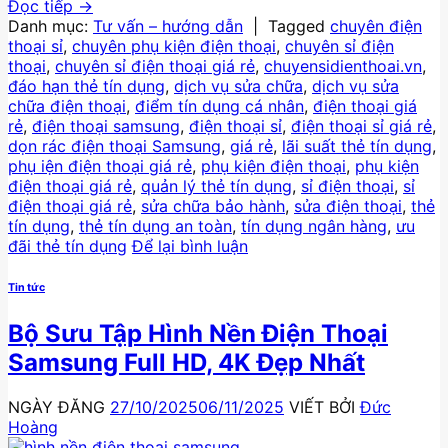
Đọc tiếp
→
Danh mục:
Tư vấn – hướng dẫn
|
Tagged
chuyên điện
thoại sỉ
,
chuyên phụ kiện điện thoại
,
chuyên sỉ điện
thoại
,
chuyên sỉ điện thoại giá rẻ
,
chuyensidienthoai.vn
,
đáo hạn thẻ tín dụng
,
dịch vụ sửa chữa
,
dịch vụ sửa
chữa điện thoại
,
điểm tín dụng cá nhân
,
điện thoại giá
rẻ
,
điện thoại samsung
,
điện thoại sỉ
,
điện thoại sỉ giá rẻ
,
dọn rác điện thoại Samsung
,
giá rẻ
,
lãi suất thẻ tín dụng
,
phụ iện điện thoại giá rẻ
,
phụ kiện điện thoại
,
phụ kiện
điện thoại giá rẻ
,
quản lý thẻ tín dụng
,
sỉ điện thoại
,
sỉ
điện thoại giá rẻ
,
sửa chữa bảo hành
,
sửa điện thoại
,
thẻ
tín dụng
,
thẻ tín dụng an toàn
,
tín dụng ngân hàng
,
ưu
đãi thẻ tín dụng
Để lại bình luận
Tin tức
Bộ Sưu Tập Hình Nền Điện Thoại
Samsung Full HD, 4K Đẹp Nhất
NGÀY ĐĂNG
27/10/2025
06/11/2025
VIẾT BỞI
Đức
Hoàng