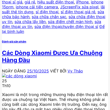
thoại sỉ giá
,
giá rẻ
,
hiệu suất điện thoại
,
iPhone
,
iphone
15prm
,
iphone cải tiến camera
,
JScreenFix sửa pixel
,
lãi
suất thẻ tín dụng
,
sỉ điện thoại
,
sỉ điện thoại giá rẻ
,
sửa
chữa bảo hành
,
sửa chữa chân sạc
,
sửa chữa điện thoại
uy tín
,
sửa chữa lấy liền
,
sửa điểm chết màn hình
,
sửa
điện thoại uy tín
,
sửa điện thoạichuyên điện thoại sỉ
Để
lại bình luận
Đánh giá sản phẩm
Các Dòng Xiaomi Được Ưa Chuộng
Hàng Đầu
NGÀY ĐĂNG
25/10/2025
VIẾT BỞI
Vy Thảo
25
Th10
Xiaomi là một trong những thương hiệu điện thoại lớn rất
được ưa chuộng tại Việt Nam. Thế nhưng không phải ai
cũng biết các dòng Xiaomi trên thị trường. Đến nay, ông
lớn này đã cho ra mắt bao nhiêu dòng điện thoại thông