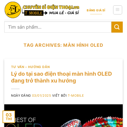
Skip
to
BẢNG GIÁ SỈ
content
Tìm
kiếm:
TAG ARCHIVES:
MÀN HÌNH OLED
TƯ VẤN – HƯỚNG DẪN
Lý do tại sao điện thoại màn hình OLED
đang trở thành xu hướng
NGÀY ĐĂNG
03/01/2025
VIẾT BỞI
T-MOBILE
03
Th1