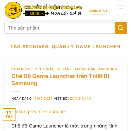
Skip
to
BẢNG GIÁ SỈ
content
Tìm
kiếm:
TAG ARCHIVES:
QUẢN LÝ GAME LAUNCHER
KHÁI NIỆM – THỦ THUẬT
,
TƯ VẤN – HƯỚNG DẪN
,
ỨNG DỤNG
Chế Độ Game Launcher trên Thiết Bị
Samsung
NGÀY ĐĂNG
13/03/2025
VIẾT BỞI
ĐỨC HOÀNG
13
Th3
Chế độ Game Launcher là một trong những tính