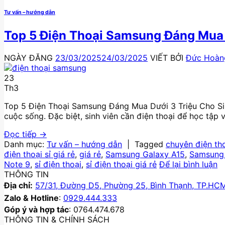
Tư vấn – hướng dẫn
Top 5 Điện Thoại Samsung Đáng Mua 
NGÀY ĐĂNG
23/03/2025
24/03/2025
VIẾT BỞI
Đức Hoàn
23
Th3
Top 5 Điện Thoại Samsung Đáng Mua Dưới 3 Triệu Cho Sinh 
cuộc sống. Đặc biệt, sinh viên cần điện thoại để học tập v
Đọc tiếp
→
Danh mục:
Tư vấn – hướng dẫn
|
Tagged
chuyên điện tho
điện thoại sỉ giá rẻ
,
giá rẻ
,
Samsung Galaxy A15
,
Samsung
Note 9
,
sỉ điện thoại
,
sỉ điện thoại giá rẻ
Để lại bình luận
THÔNG TIN
Địa chỉ:
57/31, Đường D5, Phường 25, Bình Thạnh, TP.HC
Zalo & Hotline
:
0929.444.333
Góp ý và hợp tác
: 0764.474.678
THÔNG TIN & CHÍNH SÁCH