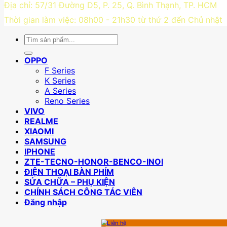
Địa chỉ: 57/31 Đường D5, P. 25, Q. Bình Thạnh, TP. HCM
Thời gian làm việc: 08h00 - 21h30 từ thứ 2 đến Chủ nhật
Tìm
kiếm:
OPPO
F Series
K Series
A Series
Reno Series
VIVO
REALME
XIAOMI
SAMSUNG
IPHONE
ZTE-TECNO-HONOR-BENCO-INOI
ĐIỆN THOẠI BÀN PHÍM
SỬA CHỮA – PHỤ KIỆN
CHÍNH SÁCH CÔNG TÁC VIÊN
Đăng nhập