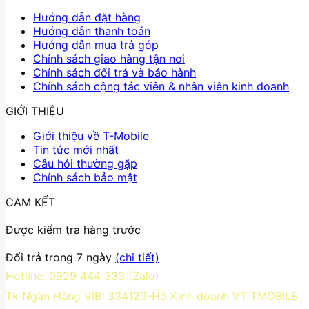
Hướng dẫn đặt hàng
Hướng dẫn thanh toán
Hướng dẫn mua trả góp
Chính sách giao hàng tận nơi
Chính sách đổi trả và bảo hành
Chính sách cộng tác viên & nhân viên kinh doanh
GIỚI THIỆU
Giới thiệu về T-Mobile
Tin tức mới nhất
Câu hỏi thường gặp
Chính sách bảo mật
CAM KẾT
Được kiểm tra hàng trước
Đổi trả trong 7 ngày
(chi tiết)
Hotline: 0929 444 333 (Zalo)
Tk Ngân Hàng VIB: 334123-Hộ Kinh doanh VT TMOBILE