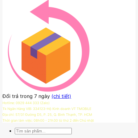
Đổi trả trong 7 ngày
(chi tiết)
Hotline: 0929 444 333 (Zalo)
Tk Ngân Hàng VIB: 334123-Hộ Kinh doanh VT TMOBILE
Địa chỉ: 57/31 Đường D5, P. 25, Q. Bình Thạnh, TP. HCM
Thời gian làm việc: 08h00 - 21h30 từ thứ 2 đến Chủ nhật
Tìm
kiếm: