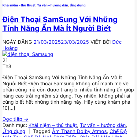
Khái niệm – thủ thuật
,
Tư vấn – hướng dẫn
,
Ứng dụng
Điện Thoại SamSung Với Những
Tính Năng Ẩn Mà Ít Người Biết
NGÀY ĐĂNG
21/03/2025
23/03/2025
VIẾT BỞI
Đức
Hoàng
21
Th3
Điện Thoại SamSung Với Những Tính Năng Ẩn Mà Ít
Người Biết Điện thoại Samsung không chỉ mạnh mẽ về
phần cứng mà còn được trang bị nhiều tính năng ẩn giúp
nâng cao trải nghiệm sử dụng. Tuy nhiên, không phải ai
cũng biết hết những tính năng này. Hãy cùng khám phá
10[…]
Đọc tiếp
→
Danh mục:
Khái niệm – thủ thuật
,
Tư vấn – hướng dẫn
,
Ứng dụng
|
Tagged
Âm Thanh Dolby Atmos
,
Chế Độ