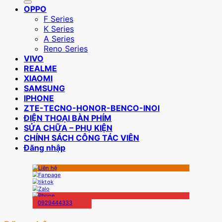
OPPO
F Series
K Series
A Series
Reno Series
VIVO
REALME
XIAOMI
SAMSUNG
IPHONE
ZTE-TECNO-HONOR-BENCO-INOI
ĐIỆN THOẠI BÀN PHÍM
SỬA CHỮA – PHỤ KIỆN
CHÍNH SÁCH CÔNG TÁC VIÊN
Đăng nhập
0929444333