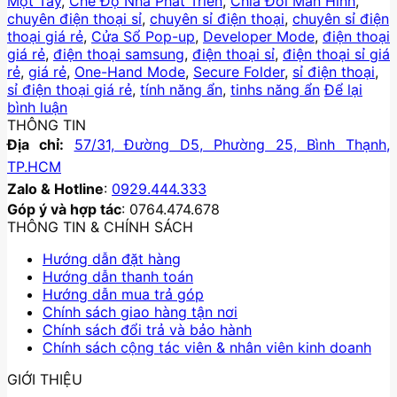
Một Tay
,
Chế Độ Nhà Phát Triển
,
Chia Đôi Màn Hình
,
chuyên điện thoại sỉ
,
chuyên sỉ điện thoại
,
chuyên sỉ điện
thoại giá rẻ
,
Cửa Sổ Pop-up
,
Developer Mode
,
điện thoại
giá rẻ
,
điện thoại samsung
,
điện thoại sỉ
,
điện thoại sỉ giá
rẻ
,
giá rẻ
,
One-Hand Mode
,
Secure Folder
,
sỉ điện thoại
,
sỉ điện thoại giá rẻ
,
tính năng ẩn
,
tinhs năng ẩn
Để lại
bình luận
THÔNG TIN
Địa chỉ:
57/31, Đường D5, Phường 25, Bình Thạnh,
TP.HCM
Zalo & Hotline
:
0929.444.333
Góp ý và hợp tác
: 0764.474.678
THÔNG TIN & CHÍNH SÁCH
Hướng dẫn đặt hàng
Hướng dẫn thanh toán
Hướng dẫn mua trả góp
Chính sách giao hàng tận nơi
Chính sách đổi trả và bảo hành
Chính sách cộng tác viên & nhân viên kinh doanh
GIỚI THIỆU