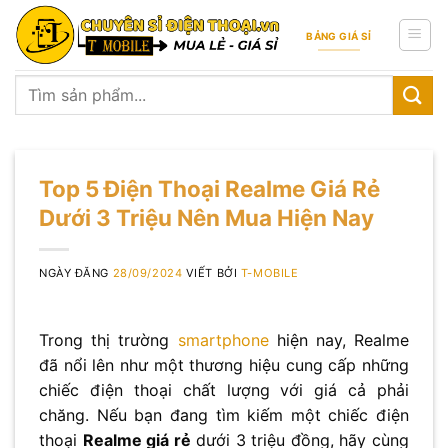
Skip
to
BẢNG GIÁ SỈ
content
Tìm
kiếm:
Top 5 Điện Thoại Realme Giá Rẻ
Dưới 3 Triệu Nên Mua Hiện Nay
NGÀY ĐĂNG
28/09/2024
VIẾT BỞI
T-MOBILE
Trong thị trường
smartphone
hiện nay, Realme
đã nổi lên như một thương hiệu cung cấp những
chiếc điện thoại chất lượng với giá cả phải
chăng. Nếu bạn đang tìm kiếm một chiếc điện
thoại
Realme giá rẻ
dưới 3 triệu đồng, hãy cùng