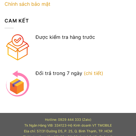
Chính sách bảo mật
CAM KẾT
Được kiểm tra hàng trước
Đổi trả trong 7 ngày
(chi tiết)
Hotline: 0929 444 333 (Zalo)
Tk Ngân Hàng VIB: 334123-Hộ Kinh doanh VT TMOBILE
Địa chỉ: 57/31 Đường D5, P. 25, Q. Bình Thạnh, TP. HCM