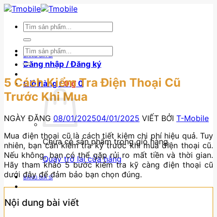
Skip
to
Tìm
content
kiếm:
Tìm
BẢNG GIÁ SỈ
kiếm:
Đăng nhập / Đăng ký
5 Cách Kiểm Tra Điện Thoại Cũ
Giỏ hàng /
0
₫
0
Trước Khi Mua
NGÀY ĐĂNG
08/01/2025
04/01/2025
VIẾT BỞI
T-Mobile
Mua điện thoại cũ là cách tiết kiệm chi phí hiệu quả. Tuy
Chưa có sản phẩm trong giỏ hàng.
nhiên, bạn cần kiểm tra kỹ trước khi mua điện thoại cũ.
Nếu không, bạn có thể gặp rủi ro mất tiền và thời gian.
Quay trở lại cửa hàng
Hãy tham khảo 5 bước kiểm tra kỹ càng điện thoại cũ
dưới đây để đảm bảo bạn chọn đúng.
BẢNG GIÁ SỈ
Nội dung bài viết