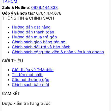
TP.HCM
Zalo & Hotline
:
0929.444.333
Góp ý và hợp tác
: 0764.474.678
THÔNG TIN & CHÍNH SÁCH
Hướng dẫn đặt hàng
Hướng dẫn thanh toán
Hướng dẫn mua trả góp
Chính sách giao hàng tận nơi
Chính sách đổi trả và bảo hành
Chính sách cộng tác viên & nhân viên kinh doanh
GIỚI THIỆU
Giới thiệu về T-Mobile
Tin tức mới nhất
Câu hỏi thường gặp
Chính sách bảo mật
CAM KẾT
Được kiểm tra hàng trước