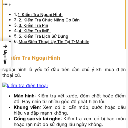
1. Kiểm Tra Ngoại Hình
2. Kiểm Tra Chức Năng Cơ Bản
3. Kiểm Tra Pin
4. Kiểm Tra IMEI
5. Kiểm Tra Lịch Sử Dụng
Mua Điện Thoại Uy Tín Tại T-Mobile
→
Mục lục
1. Kiểm Tra Ngoại Hình
Ngoại hình là yếu tố đầu tiên cần chú ý khi mua điện
thoại cũ.
Màn hình
: Kiểm tra vết xước, đóm chết hoặc điểm
đổ. Hãy nhìn từ nhiều góc để phát hiện lỗi.
Khung viền
: Xem có bị cấn móp, xước hoặc dấu
hiệu va đập mạnh không.
Cổng sạc và tai nghe
: Kiểm tra xem có bị hao mòn
hoặc rạn nứt do sử dụng lâu ngày không.