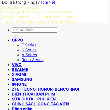
Đổi trả trong 7 ngày
(chi tiết)
Hotline: 0929 444 333 (Zalo)
Tk Ngân Hàng VIB: 334123-Hộ Kinh doanh VT TMOBILE
Địa chỉ: 57/31 Đường D5, P. 25, Q. Bình Thạnh, TP. HCM
Thời gian làm việc: 08h00 - 21h30 từ thứ 2 đến Chủ nhật
Tìm
kiếm:
OPPO
F Series
K Series
A Series
Reno Series
VIVO
REALME
XIAOMI
SAMSUNG
IPHONE
ZTE-TECNO-HONOR-BENCO-INOI
ĐIỆN THOẠI BÀN PHÍM
SỬA CHỮA – PHỤ KIỆN
CHÍNH SÁCH CÔNG TÁC VIÊN
Đăng nhập