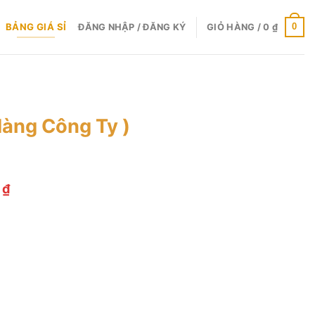
BẢNG GIÁ SỈ
0
ĐĂNG NHẬP / ĐĂNG KÝ
GIỎ HÀNG /
0
₫
àng Công Ty )
Khoảng
0
₫
giá:
từ
4.300.000 ₫
đến
5.490.000 ₫