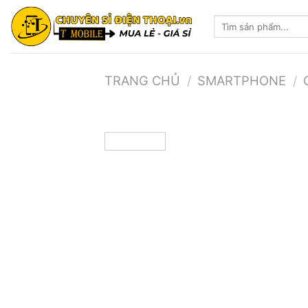
Skip
Tìm
to
kiếm:
content
TRANG CHỦ
/
SMARTPHONE
/