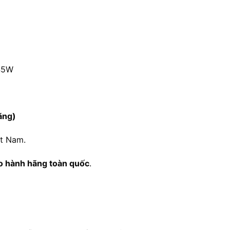
 45W
ãng)
ệt Nam.
ảo hành hãng toàn quốc
.