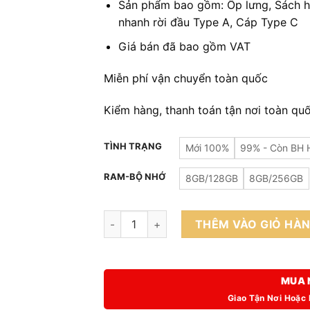
Sản phẩm bao gồm: Ốp lưng, Sách h
nhanh rời đầu Type A, Cáp Type C
Giá bán đã bao gồm VAT
Miễn phí vận chuyển toàn quốc
Kiểm hàng, thanh toán tận nơi toàn qu
TÌNH TRẠNG
Mới 100%
99% - Còn BH 
RAM-BỘ NHỚ
8GB/128GB
8GB/256GB
Oppo A60 FULLBOX (Hàng Công Ty ) số lư
THÊM VÀO GIỎ HÀ
MUA 
Giao Tận Nơi Hoặc