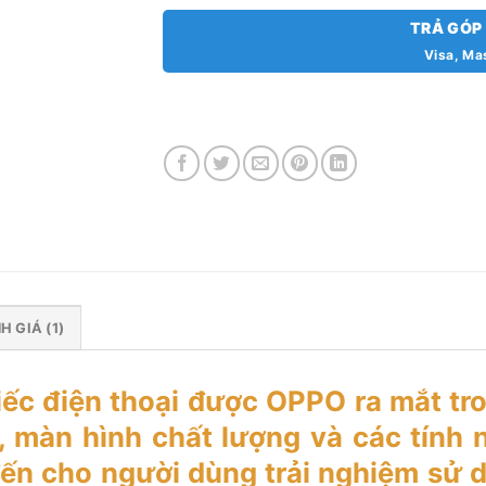
TRẢ GÓP
Visa, Ma
H GIÁ (1)
c điện thoại được OPPO ra mắt tro
ội, màn hình chất lượng và các tín
n cho người dùng trải nghiệm sử 