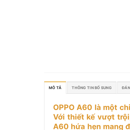
MÔ TẢ
THÔNG TIN BỔ SUNG
ĐÁN
OPPO A60 là một chiế
Với thiết kế vượt tr
A60 hứa hẹn mang đế