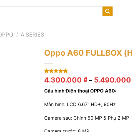
OPPO
/
A SERIES
Oppo A60 FULLBOX (H
5.00
1
trên 5
4.300.000
–
5.490.00
₫
dựa trên
đánh giá
Cấu hình Điện thoại OPPO A60:
Màn hình: LCD 6.67″ HD+, 90Hz
Camera sau: Chính 50 MP & Phụ 2 MP
Camera trước: 8 MP