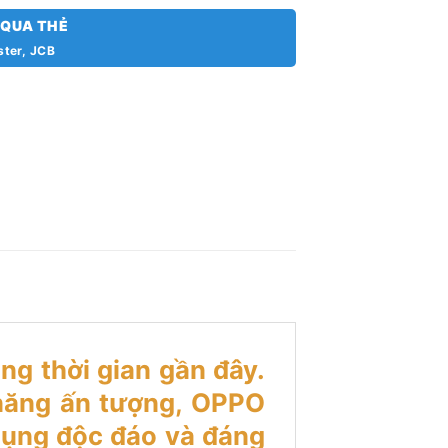
 QUA THẺ
ster, JCB
ng thời gian gần đây.
h năng ấn tượng, OPPO
dụng độc đáo và đáng