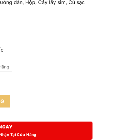
ướng dẫn, Hộp, Cây lấy sim, Củ sạc
ốc
Hãng
ợng
NG
NGAY
 Nhận Tại Cửa Hàng