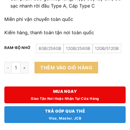
sạc nhanh rời đầu Type A, Cáp Type C
Miễn phí vận chuyển toàn quốc
Kiểm hàng, thanh toán tận nơi toàn quốc
RAM-BỘ NHỚ
8GB/256GB
12GB/256GB
12GB/512GB
Oppo Reno 9 5G Fullbox số lượng
THÊM VÀO GIỎ HÀNG
MUA NGAY
Giao Tận Nơi Hoặc Nhận Tại Cửa Hàng
TRẢ GÓP QUA THẺ
Visa, Master, JCB