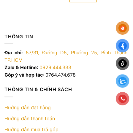
4.000.000 ₫.
là:
1.950.00
THÔNG TIN
Địa chỉ:
57/31, Đường D5, Phường 25, Bình Thạnh,
TP.HCM
Zalo & Hotline
:
0929.444.333
Góp ý và hợp tác
: 0764.474.678
THÔNG TIN & CHÍNH SÁCH
Hướng dẫn đặt hàng
Hướng dẫn thanh toán
Hướng dẫn mua trả góp