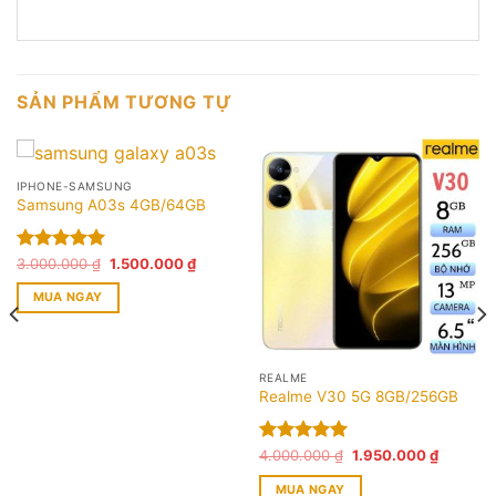
SẢN PHẨM TƯƠNG TỰ
IPHONE-SAMSUNG
Samsung A03s 4GB/64GB
Giá
Giá
Được xếp
3.000.000
₫
1.500.000
₫
gốc
hiện
hạng
5.00
là:
tại
MUA NGAY
5 sao
3.000.000 ₫.
là:
1.500.000 ₫.
000 ₫.
REALME
Realme V30 5G 8GB/256GB
Giá
Giá
Được xếp
4.000.000
₫
1.950.000
₫
gốc
hiện
hạng
5.00
là:
tại
MUA NGAY
5 sao