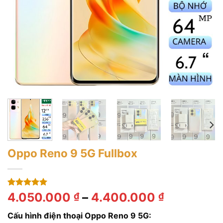
Oppo Reno 9 5G Fullbox
5.00
1
trên 5
Khoảng
4.050.000
–
4.400.000
₫
₫
dựa trên
giá:
đánh giá
Cấu hình điện thoại Oppo Reno 9 5G:
từ