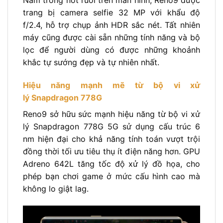
Nằm trong nốt ruồi trên màn hình, Reno9 được
trang bị camera selfie 32 MP với khẩu độ
f/2.4, hỗ trợ chụp ảnh HDR sắc nét. Tất nhiên
máy cũng được cài sẵn những tính năng và bộ
lọc để người dùng có được những khoảnh
khắc tự sướng đẹp và tự nhiên nhất.
Hiệu năng mạnh mẽ từ bộ vi xử
lý Snapdragon 778G
Reno9 sở hữu sức mạnh hiệu năng từ bộ vi xử
lý Snapdragon 778G 5G sử dụng cấu trúc 6
nm hiện đại cho khả năng tính toán vượt trội
đồng thời tối ưu tiêu thụ ít điện năng hơn. GPU
Adreno 642L tăng tốc độ xử lý đồ họa, cho
phép bạn chơi game ở mức cấu hình cao mà
không lo giật lag.