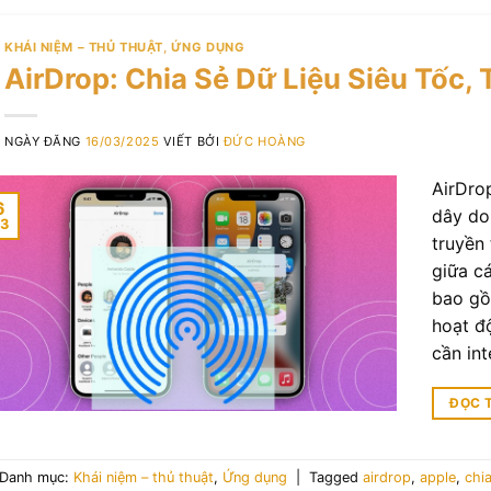
KHÁI NIỆM – THỦ THUẬT
,
ỨNG DỤNG
AirDrop: Chia Sẻ Dữ Liệu Siêu Tốc, 
NGÀY ĐĂNG
16/03/2025
VIẾT BỞI
ĐỨC HOÀNG
AirDrop
6
dây do
3
truyền 
giữa cá
bao gồ
hoạt đ
cần int
ĐỌC 
Danh mục:
Khái niệm – thủ thuật
,
Ứng dụng
|
Tagged
airdrop
,
apple
,
chia