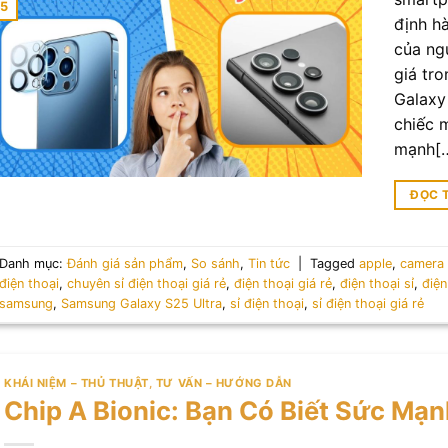
5
định hà
của ng
giá tr
Galaxy
chiếc 
mạnh[
ĐỌC 
Danh mục:
Đánh giá sản phẩm
,
So sánh
,
Tin tức
|
Tagged
apple
,
camera
điện thoại
,
chuyên sỉ điện thoại giá rẻ
,
điện thoại giá rẻ
,
điện thoại sỉ
,
điện
samsung
,
Samsung Galaxy S25 Ultra
,
sỉ điện thoại
,
sỉ điện thoại giá rẻ
KHÁI NIỆM – THỦ THUẬT
,
TƯ VẤN – HƯỚNG DẪN
Chip A Bionic: Bạn Có Biết Sức Mạ