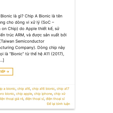
Bionic là gì? Chip A Bionic là tên
ung cho dòng vi xử lý (SoC –
 on Chip) do Apple thiết kế, sử
iến trúc ARM, và được sản xuất bởi
Taiwan Semiconductor
cturing Company). Dòng chip này
i là “Bionic” từ thế hệ A11 (2017),
[…]
TIẾP
→
ip a bionic
,
chip a16
,
chip a16 bionic
,
chip a17
pro bionic
,
chip apple
,
chip iphone
,
chip xử
iện thoại giá rẻ
,
điện thoại sỉ
,
điện thoại sỉ
Để lại bình luận