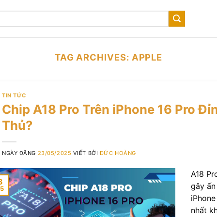
TAG ARCHIVES:
APPLE
TIN TỨC
Chip A18 Pro Trên iPhone 16 Pro Đ
Thủ?
NGÀY ĐĂNG
23/05/2025
VIẾT BỞI
ĐỨC HOÀNG
A18 Pr
3
gây ấn
5
iPhone 
nhất kh