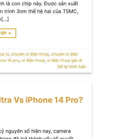
nh là con chip này. Được sản xuất
ến trình 3nm thế hệ hai của TSMC,
o[…]
TIẾP
→
ại sỉ
,
chuyên sỉ điện thoại
,
chuyên sỉ điện
one 16 pro
,
sỉ điện thoại
,
sỉ điện thoại giá rẻ
Để lại bình luận
ra Vs iPhone 14 Pro?
kỷ nguyên số hiện nay, camera
hone đã trở thành yếu tố quyết