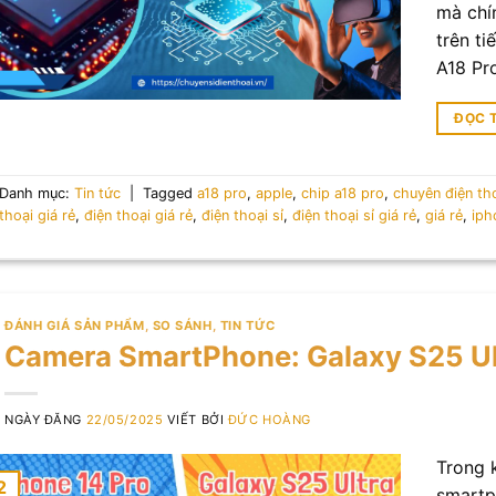
mà chí
trên ti
A18 Pr
ĐỌC 
Danh mục:
Tin tức
|
Tagged
a18 pro
,
apple
,
chip a18 pro
,
chuyên điện tho
thoại giá rẻ
,
điện thoại giá rẻ
,
điện thoại sỉ
,
điện thoại sỉ giá rẻ
,
giá rẻ
,
iph
ĐÁNH GIÁ SẢN PHẨM
,
SO SÁNH
,
TIN TỨC
Camera SmartPhone: Galaxy S25 Ult
NGÀY ĐĂNG
22/05/2025
VIẾT BỞI
ĐỨC HOÀNG
Trong 
2
smartp