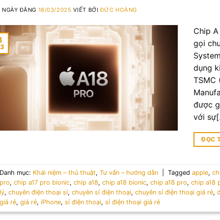
NGÀY ĐĂNG
18/03/2025
VIẾT BỞI
ĐỨC HOÀNG
Chip A 
8
gọi ch
3
System
dụng k
TSMC (
Manufa
được gọ
với sự
ĐỌC 
Danh mục:
Khái niệm – thủ thuật
,
Tư vấn – hướng dẫn
|
Tagged
apple
,
ch
pro
,
chip a17 pro bionic
,
chip a18
,
chip a18 bionic
,
chip a18 pro
,
chip a18 
lý
,
chuyên điện thoại sỉ
,
chuyên sỉ điện thoại
,
chuyên sỉ điện thoại giá rẻ
,
đ
giá rẻ
,
giá rẻ
,
iPhone
,
sỉ điện thoại
,
sỉ điện thoại giá rẻ