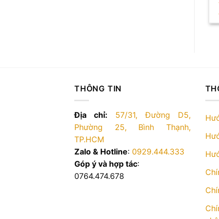
THÔNG TIN
TH
Địa chỉ:
57/31, Đường D5,
Hướ
Phường 25, Bình Thạnh,
Hướ
TP.HCM
Zalo & Hotline
:
0929.444.333
Hướ
Góp ý và hợp tác
:
Chí
0764.474.678
Chí
Chí