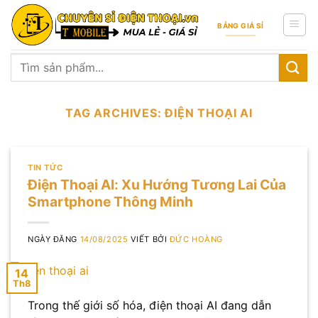
Skip
to
BẢNG GIÁ SỈ
content
Tìm
kiếm:
TAG ARCHIVES:
ĐIỆN THOẠI AI
TIN TỨC
Điện Thoại AI: Xu Hướng Tương Lai Của
Smartphone Thông Minh
NGÀY ĐĂNG
14/08/2025
VIẾT BỞI
ĐỨC HOÀNG
14
Th8
Trong thế giới số hóa, điện thoại AI đang dẫn