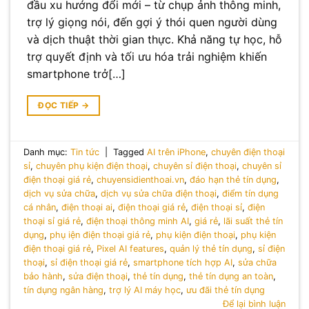
đầu xu hướng đổi mới – từ chụp ảnh thông minh,
trợ lý giọng nói, đến gợi ý thói quen người dùng
và dịch thuật thời gian thực. Khả năng tự học, hỗ
trợ quyết định và tối ưu hóa trải nghiệm khiến
smartphone trở[…]
ĐỌC TIẾP
→
Danh mục:
Tin tức
|
Tagged
AI trên iPhone
,
chuyên điện thoại
sỉ
,
chuyên phụ kiện điện thoại
,
chuyên sỉ điện thoại
,
chuyên sỉ
điện thoại giá rẻ
,
chuyensidienthoai.vn
,
đáo hạn thẻ tín dụng
,
dịch vụ sửa chữa
,
dịch vụ sửa chữa điện thoại
,
điểm tín dụng
cá nhân
,
điện thoại ai
,
điện thoại giá rẻ
,
điện thoại sỉ
,
điện
thoại sỉ giá rẻ
,
điện thoại thông minh AI
,
giá rẻ
,
lãi suất thẻ tín
dụng
,
phụ iện điện thoại giá rẻ
,
phụ kiện điện thoại
,
phụ kiện
điện thoại giá rẻ
,
Pixel AI features
,
quản lý thẻ tín dụng
,
sỉ điện
thoại
,
sỉ điện thoại giá rẻ
,
smartphone tích hợp AI
,
sửa chữa
bảo hành
,
sửa điện thoại
,
thẻ tín dụng
,
thẻ tín dụng an toàn
,
tín dụng ngân hàng
,
trợ lý AI máy học
,
ưu đãi thẻ tín dụng
Để lại bình luận