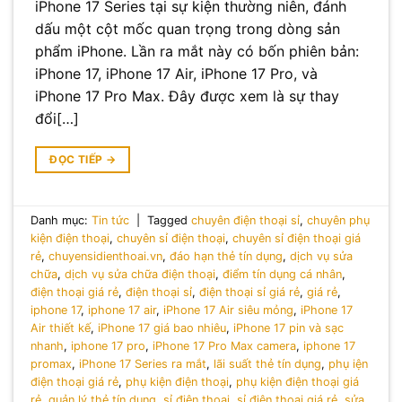
iPhone 17 Series tại sự kiện thường niên, đánh
dấu một cột mốc quan trọng trong dòng sản
phẩm iPhone. Lần ra mắt này có bốn phiên bản:
iPhone 17, iPhone 17 Air, iPhone 17 Pro, và
iPhone 17 Pro Max. Đây được xem là sự thay
đổi[…]
ĐỌC TIẾP
→
Danh mục:
Tin tức
|
Tagged
chuyên điện thoại sỉ
,
chuyên phụ
kiện điện thoại
,
chuyên sỉ điện thoại
,
chuyên sỉ điện thoại giá
rẻ
,
chuyensidienthoai.vn
,
đáo hạn thẻ tín dụng
,
dịch vụ sửa
chữa
,
dịch vụ sửa chữa điện thoại
,
điểm tín dụng cá nhân
,
điện thoại giá rẻ
,
điện thoại sỉ
,
điện thoại sỉ giá rẻ
,
giá rẻ
,
iphone 17
,
iphone 17 air
,
iPhone 17 Air siêu mỏng
,
iPhone 17
Air thiết kế
,
iPhone 17 giá bao nhiêu
,
iPhone 17 pin và sạc
nhanh
,
iphone 17 pro
,
iPhone 17 Pro Max camera
,
iphone 17
promax
,
iPhone 17 Series ra mắt
,
lãi suất thẻ tín dụng
,
phụ iện
điện thoại giá rẻ
,
phụ kiện điện thoại
,
phụ kiện điện thoại giá
rẻ
,
quản lý thẻ tín dụng
,
sỉ điện thoại
,
sỉ điện thoại giá rẻ
,
sửa