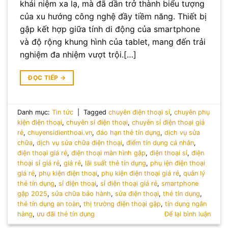
khái niệm xa lạ, mà đã dần trở thành biểu tượng
của xu hướng công nghệ đầy tiềm năng. Thiết bị
gập kết hợp giữa tính di động của smartphone
và độ rộng khung hình của tablet, mang đến trải
nghiệm đa nhiệm vượt trội.[…]
ĐỌC TIẾP
→
Danh mục:
Tin tức
|
Tagged
chuyên điện thoại sỉ
,
chuyên phụ
kiện điện thoại
,
chuyên sỉ điện thoại
,
chuyên sỉ điện thoại giá
rẻ
,
chuyensidienthoai.vn
,
đáo hạn thẻ tín dụng
,
dịch vụ sửa
chữa
,
dịch vụ sửa chữa điện thoại
,
điểm tín dụng cá nhân
,
điện thoại giá rẻ
,
điện thoại màn hình gập
,
điện thoại sỉ
,
điện
thoại sỉ giá rẻ
,
giá rẻ
,
lãi suất thẻ tín dụng
,
phụ iện điện thoại
giá rẻ
,
phụ kiện điện thoại
,
phụ kiện điện thoại giá rẻ
,
quản lý
thẻ tín dụng
,
sỉ điện thoại
,
sỉ điện thoại giá rẻ
,
smartphone
gập 2025
,
sửa chữa bảo hành
,
sửa điện thoại
,
thẻ tín dụng
,
thẻ tín dụng an toàn
,
thị trường điện thoại gập
,
tín dụng ngân
hàng
,
ưu đãi thẻ tín dụng
Để lại bình luận