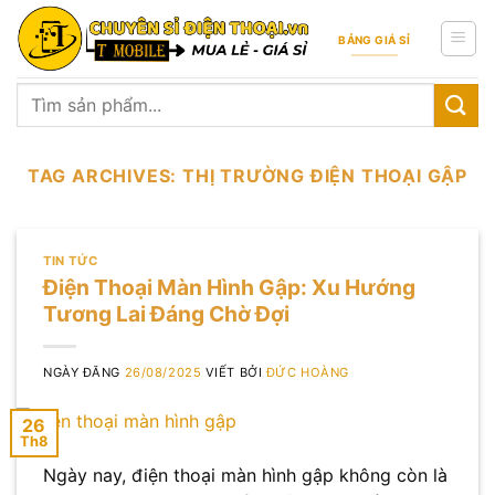
Skip
to
BẢNG GIÁ SỈ
content
Tìm
kiếm:
TAG ARCHIVES:
THỊ TRƯỜNG ĐIỆN THOẠI GẬP
TIN TỨC
Điện Thoại Màn Hình Gập: Xu Hướng
Tương Lai Đáng Chờ Đợi
NGÀY ĐĂNG
26/08/2025
VIẾT BỞI
ĐỨC HOÀNG
26
Th8
Ngày nay, điện thoại màn hình gập không còn là