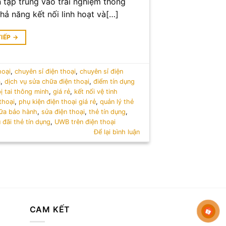
 tập trung vào trải nghiệm thông
hả năng kết nối linh hoạt và[…]
TIẾP
→
hoại
,
chuyên sỉ điện thoại
,
chuyên sỉ điện
a
,
dịch vụ sửa chữa điện thoại
,
điểm tín dụng
bị tai thông minh
,
giá rẻ
,
kết nối vệ tinh
thoại
,
phụ kiện điện thoại giá rẻ
,
quản lý thẻ
ữa bảo hành
,
sửa điện thoại
,
thẻ tín dụng
,
 đãi thẻ tín dụng
,
UWB trên điện thoại
Để lại bình luận
CAM KẾT