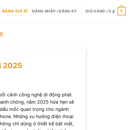
BẢNG GIÁ SỈ
0
ĐĂNG NHẬP / ĐĂNG KÝ
GIỎ HÀNG /
0
₫
25
i 2025
bối cảnh công nghệ di động phát
nhanh chóng, năm 2025 hứa hẹn sẽ
 dấu mốc quan trọng cho ngành
hone. Những xu hướng điện thoại
hông chỉ dừng ở thiết kế bắt mắt,