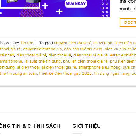
mà còn
minh, k
ĐỌC 
Danh mục:
Tin tức
|
Tagged
chuyên điện thoại sỉ
,
chuyên phụ kiện điện t
thoại giá rẻ
,
chuyensidienthoai.vn
,
đáo hạn thẻ tín dụng
,
dịch vụ sửa chữ
cá nhân
,
điện thoại giá rẻ
,
điện thoại sỉ
,
điện thoại sỉ giá rẻ
,
earable thiết 
smartphone
,
lãi suất thẻ tín dụng
,
phụ iện điện thoại giá rẻ
,
phụ kiện điện 
tín dụng
,
sỉ điện thoại
,
sỉ điện thoại giá rẻ
,
smartphone siêu mỏng
,
sửa ch
thẻ tín dụng an toàn
,
thiết kế điện thoại gập 2025
,
tín dụng ngân hàng
,
ưu
ÔNG TIN & CHÍNH SÁCH
GIỚI THIỆU