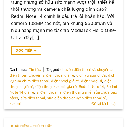
trung nhưng sở hữu sức mạnh vượt trội, thiết kế
thời thượng và camera chất lượng đỉnh cao?
Redmi Note 14 chính là câu trả lời hoàn hảo! Với
camera 108MP sắc nét, pin khủng 5500mAh và
hiệu năng mạnh mẽ từ chip MediaTek Helio G99-
Ultra, đây[…]
ĐỌC TIẾP
→
Danh mục:
Tin tức
|
Tagged
chuyên điện thoại sỉ
,
chuyên sỉ
điện thoại
,
chuyên sỉ điện thoại giá rẻ
,
dịch vụ sửa chữa
,
dịch
vụ sửa chữa điện thoại
,
điện thoại giá rẻ
,
điện thoại sỉ
,
điện
thoại sỉ giá rẻ
,
điện thoại xiaomi
,
giá rẻ
,
Redmi Note 14
,
Redmi
Note 14 giá rẻ
,
sỉ điện thoại
,
sỉ điện thoại giá rẻ
,
sửa chữa bảo
hành
,
sửa điện thoại
,
sửa điện thoạichuyên điện thoại sỉ
,
xiaomi
Để lại bình luận
KHÁI NIỆM – THỦ THUẬT