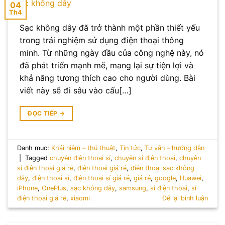
04
Th4
Sạc không dây đã trở thành một phần thiết yếu
trong trải nghiệm sử dụng điện thoại thông
minh. Từ những ngày đầu của công nghệ này, nó
đã phát triển mạnh mẽ, mang lại sự tiện lợi và
khả năng tương thích cao cho người dùng. Bài
viết này sẽ đi sâu vào cấu[…]
ĐỌC TIẾP
→
Danh mục:
Khái niệm – thủ thuật
,
Tin tức
,
Tư vấn – hướng dẫn
|
Tagged
chuyên điện thoại sỉ
,
chuyên sỉ điện thoại
,
chuyên
sỉ điện thoại giá rẻ
,
điện thoại giá rẻ
,
điện thoại sạc không
dây
,
điện thoại sỉ
,
điện thoại sỉ giá rẻ
,
giá rẻ
,
google
,
Huawei
,
iPhone
,
OnePlus
,
sạc không dây
,
samsung
,
sỉ điện thoại
,
sỉ
điện thoại giá rẻ
,
xiaomi
Để lại bình luận