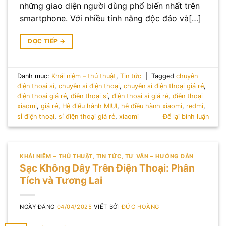
những giao diện người dùng phổ biến nhất trên
smartphone. Với nhiều tính năng độc đáo và[…]
ĐỌC TIẾP
→
Danh mục:
Khái niệm – thủ thuật
,
Tin tức
|
Tagged
chuyên
điện thoại sỉ
,
chuyên sỉ điện thoại
,
chuyên sỉ điện thoại giá rẻ
,
điện thoại giá rẻ
,
điện thoại sỉ
,
điện thoại sỉ giá rẻ
,
điện thoại
xiaomi
,
giá rẻ
,
Hệ điểu hành MIUI
,
hệ điều hành xiaomi
,
redmi
,
sỉ điện thoại
,
sỉ điện thoại giá rẻ
,
xiaomi
Để lại bình luận
KHÁI NIỆM – THỦ THUẬT
,
TIN TỨC
,
TƯ VẤN – HƯỚNG DẪN
Sạc Không Dây Trên Điện Thoại: Phân
Tích và Tương Lai
NGÀY ĐĂNG
04/04/2025
VIẾT BỞI
ĐỨC HOÀNG