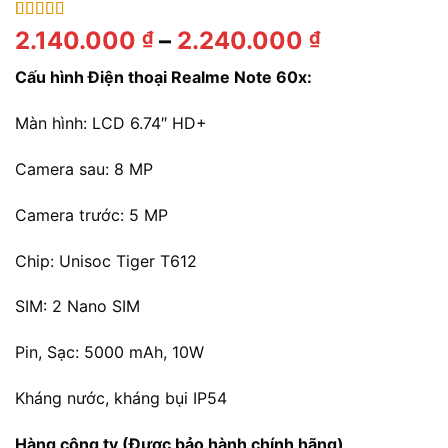
4.00
1
trên
Khoảng
2.140.000
–
2.240.000
₫
₫
5 dựa trên
giá:
đánh giá
Cấu hình Điện thoại Realme Note 60x
:
từ
2.140.000
Màn hình: LCD 6.74″ HD+
đến
2.240.000
Camera sau: 8 MP
Camera trước: 5 MP
Chip: Unisoc Tiger T612
SIM:
2 Nano SIM
Pin, Sạc: 5000
mAh, 10W
Kháng nước, kháng bụi IP54
Hàng công ty (Được bảo hành chính hãng)