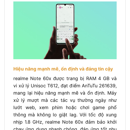
Hiệu năng mạnh mẽ, ổn định và đáng tin cậy
realme Note 60x được trang bị RAM 4 GB và
vi xử lý Unisoc T612, đạt điểm AnTuTu 261639,
mang lại hiệu năng mạnh mẽ và ổn định. Máy
xử lý mượt mà các tác vụ thường ngày như
lướt web, xem phim hoặc chơi game phổ
thông mà không lo giật lag. Với tốc độ xung
nhịp 1.8 GHz, realme Note 60x đảm bảo khởi
chạy ứng dụng nhanh chóng, đáp ứng tốt nhu