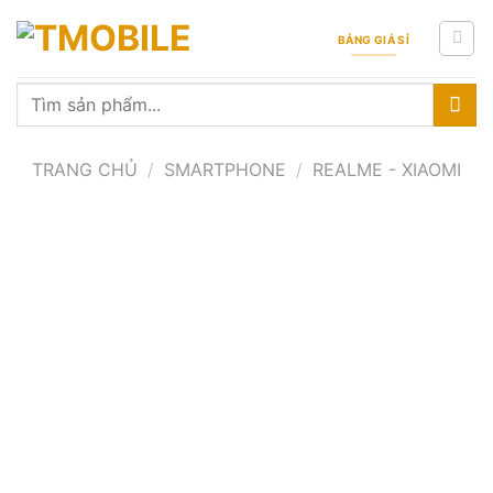
Skip
to
BẢNG GIÁ SỈ
content
Tìm
kiếm:
TRANG CHỦ
/
SMARTPHONE
/
REALME - XIAOMI