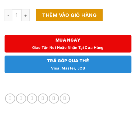
Realme Note 60x FullBox (Hàng Công Ty) số lượng
THÊM VÀO GIỎ HÀNG
MUA NGAY
Giao Tận Nơi Hoặc Nhận Tại Cửa Hàng
TRẢ GÓP QUA THẺ
Visa, Master, JCB