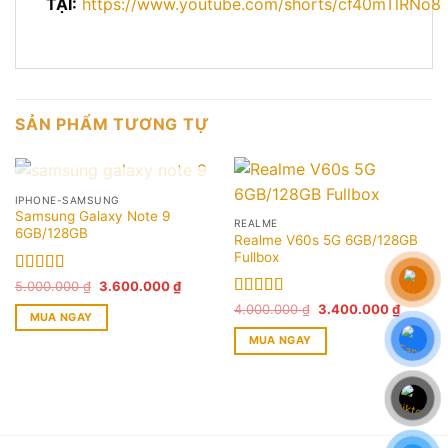
TẠI:
https://www.youtube.com/shorts/cf40mTlRNo8
SẢN PHẨM TƯƠNG TỰ
HẾT HÀNG
IPHONE-SAMSUNG
Samsung Galaxy Note 9
REALME
6GB/128GB
Realme V60s 5G 6GB/128GB
Fullbox
Được xếp
Giá
Giá
5.000.000
₫
3.600.000
₫
gốc
hiện
hạng
5.00
5
Được xếp
Giá
Giá
4.000.000
₫
3.400.000
₫
là:
tại
sao
MUA NGAY
gốc
hiện
5.000.000 ₫.
là:
hạng
5.00
5
là:
tại
3.600.000 ₫.
sao
MUA NGAY
4.000.000 ₫.
là:
3.400.0