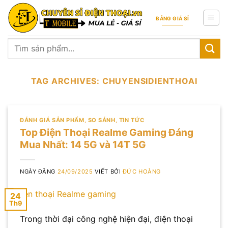
Skip
to
BẢNG GIÁ SỈ
content
Tìm
kiếm:
TAG ARCHIVES:
CHUYENSIDIENTHOAI
ĐÁNH GIÁ SẢN PHẨM
,
SO SÁNH
,
TIN TỨC
Top Điện Thoại Realme Gaming Đáng
Mua Nhất: 14 5G và 14T 5G
NGÀY ĐĂNG
24/09/2025
VIẾT BỞI
ĐỨC HOÀNG
24
Th9
Trong thời đại công nghệ hiện đại, điện thoại