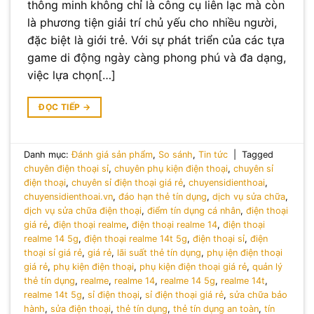
thông minh không chỉ là công cụ liên lạc mà còn
là phương tiện giải trí chủ yếu cho nhiều người,
đặc biệt là giới trẻ. Với sự phát triển của các tựa
game di động ngày càng phong phú và đa dạng,
việc lựa chọn[…]
ĐỌC TIẾP
→
Danh mục:
Đánh giá sản phẩm
,
So sánh
,
Tin tức
|
Tagged
chuyên điện thoại sỉ
,
chuyên phụ kiện điện thoại
,
chuyên sỉ
điện thoại
,
chuyên sỉ điện thoại giá rẻ
,
chuyensidienthoai
,
chuyensidienthoai.vn
,
đáo hạn thẻ tín dụng
,
dịch vụ sửa chữa
,
dịch vụ sửa chữa điện thoại
,
điểm tín dụng cá nhân
,
điện thoại
giá rẻ
,
điện thoại realme
,
điện thoại realme 14
,
điện thoại
realme 14 5g
,
điện thoại realme 14t 5g
,
điện thoại sỉ
,
điện
thoại sỉ giá rẻ
,
giá rẻ
,
lãi suất thẻ tín dụng
,
phụ iện điện thoại
giá rẻ
,
phụ kiện điện thoại
,
phụ kiện điện thoại giá rẻ
,
quản lý
thẻ tín dụng
,
realme
,
realme 14
,
realme 14 5g
,
realme 14t
,
realme 14t 5g
,
sỉ điện thoại
,
sỉ điện thoại giá rẻ
,
sửa chữa bảo
hành
,
sửa điện thoại
,
thẻ tín dụng
,
thẻ tín dụng an toàn
,
tín