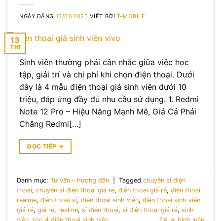
NGÀY ĐĂNG
13/01/2025
VIẾT BỞI
T-MOBILE
13
Th1
Sinh viên thường phải cân nhắc giữa việc học
tập, giải trí và chi phí khi chọn điện thoại. Dưới
đây là 4 mẫu điện thoại giá sinh viên dưới 10
triệu, đáp ứng đầy đủ nhu cầu sử dụng. 1. Redmi
Note 12 Pro – Hiệu Năng Mạnh Mẽ, Giá Cả Phải
Chăng Redmi[…]
ĐỌC TIẾP
→
Danh mục:
Tư vấn – hướng dẫn
|
Tagged
chuyên sỉ điện
thoại
,
chuyên sỉ điện thoại giá rẻ
,
điện thoại giá rẻ
,
điện thoại
realme
,
điện thoại sỉ
,
điện thoại sinh viên
,
điện thoại sinh viên
giá rẻ
,
giá rẻ
,
realme
,
sỉ điện thoại
,
sỉ điện thoại giá rẻ
,
sinh
viên
,
top 4 điện thoại sinh viên
Để lại bình luận