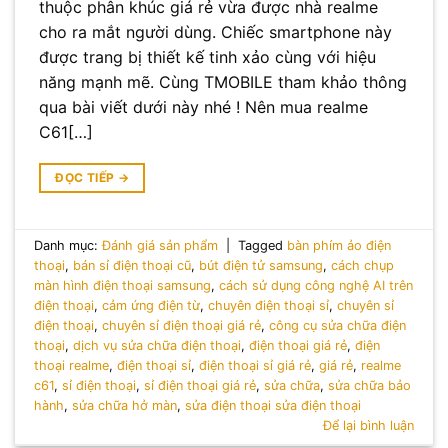
thuộc phân khúc giá rẻ vừa được nhà realme
cho ra mắt người dùng. Chiếc smartphone này
được trang bị thiết kế tinh xảo cùng với hiệu
năng mạnh mẽ. Cùng TMOBILE tham khảo thông
qua bài viết dưới này nhé ! Nên mua realme
C61[…]
ĐỌC TIẾP
→
Danh mục:
Đánh giá sản phẩm
|
Tagged
bàn phím ảo điện
thoại
,
bán sỉ điện thoại cũ
,
bút điện tử samsung
,
cách chụp
màn hình điện thoại samsung
,
cách sử dụng công nghệ AI trên
điện thoại
,
cảm ứng điện từ
,
chuyên điện thoại sỉ
,
chuyên sỉ
điện thoại
,
chuyên sỉ điện thoại giá rẻ
,
công cụ sửa chữa điện
thoại
,
dịch vụ sửa chữa điện thoại
,
điện thoại giá rẻ
,
điện
thoại realme
,
điện thoại sỉ
,
điện thoại sỉ giá rẻ
,
giá rẻ
,
realme
c61
,
sỉ điện thoại
,
sỉ điện thoại giá rẻ
,
sửa chữa
,
sửa chữa bảo
hành
,
sửa chữa hở màn
,
sửa điện thoại sửa điện thoại
Để lại bình luận