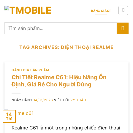
Skip
to
BẢNG GIÁ SỈ
content
Tìm
kiếm:
TAG ARCHIVES:
ĐIỆN THOẠI REALME
ĐÁNH GIÁ SẢN PHẨM
Chi Tiết Realme C61: Hiệu Năng Ổn
Định, Giá Rẻ Cho Người Dùng
NGÀY ĐĂNG
14/01/2026
VIẾT BỞI
VY THẢO
14
Th1
Realme C61 là một trong những chiếc điện thoại