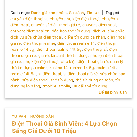
Danh mục:
Đánh giá sản phẩm
,
So sánh
,
Tin tức
|
Tagged
chuyên điện thoại sỉ
,
chuyên phụ kiện điện thoại
,
chuyên sỉ
điện thoại
,
chuyên sỉ điện thoại giá rẻ
,
chuyensidienthoai
,
chuyensidienthoai.vn
,
đáo hạn thẻ tín dụng
,
dịch vụ sửa chữa
,
dịch vụ sửa chữa điện thoại
,
điểm tín dụng cá nhân
,
điện thoại
giá rẻ
,
điện thoại realme
,
điện thoại realme 14
,
điện thoại
realme 14 5g
,
điện thoại realme 14t 5g
,
điện thoại sỉ
,
điện
thoại sỉ giá rẻ
,
giá rẻ
,
lãi suất thẻ tín dụng
,
phụ iện điện thoại
giá rẻ
,
phụ kiện điện thoại
,
phụ kiện điện thoại giá rẻ
,
quản lý
thẻ tín dụng
,
realme
,
realme 14
,
realme 14 5g
,
realme 14t
,
realme 14t 5g
,
sỉ điện thoại
,
sỉ điện thoại giá rẻ
,
sửa chữa bảo
hành
,
sửa điện thoại
,
thẻ tín dụng
,
thẻ tín dụng an toàn
,
tín
dụng ngân hàng
,
tmobile
,
tmoile
,
ưu đãi thẻ tín dụng
Để lại bình luận
TƯ VẤN – HƯỚNG DẪN
Điện Thoại Giá Sinh Viên: 4 Lựa Chọn
Sáng Giá Dưới 10 Triệu