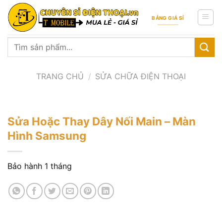
Skip
to
BẢNG GIÁ SỈ
content
Tìm
kiếm:
TRANG CHỦ
/
SỬA CHỮA ĐIỆN THOẠI
Sửa Hoặc Thay Dây Nối Main – Màn
Hình Samsung
Bảo hành 1 tháng