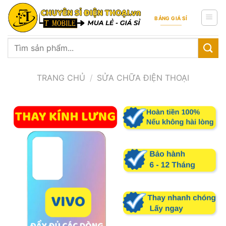
Skip
to
BẢNG GIÁ SỈ
content
Tìm
kiếm:
TRANG CHỦ
/
SỬA CHỮA ĐIỆN THOẠI