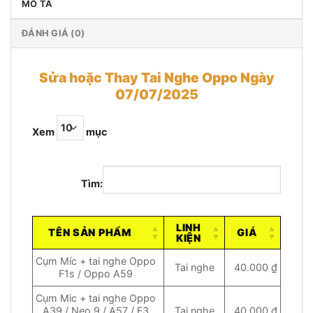
MÔ TẢ
ĐÁNH GIÁ (0)
Sửa hoặc Thay Tai Nghe Oppo Ngày
07/07/2025
Xem
mục
Tìm:
LINH
TÊN SẢN PHẨM
GIÁ
KIỆN
Cụm Míc + tai nghe Oppo
Tai nghe
40.000 ₫
F1s / Oppo A59
Cụm Mic + tai nghe Oppo
A39 / Neo 9 / A57 / F3
Tai nghe
40.000 ₫