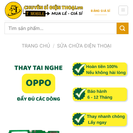
Skip
to
BẢNG GIÁ SỈ
content
Tìm
kiếm:
TRANG CHỦ
/
SỬA CHỮA ĐIỆN THOẠI