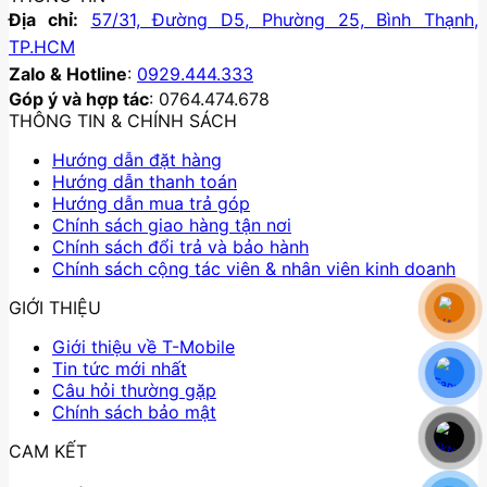
Địa chỉ:
57/31, Đường D5, Phường 25, Bình Thạnh,
TP.HCM
Zalo & Hotline
:
0929.444.333
Góp ý và hợp tác
: 0764.474.678
THÔNG TIN & CHÍNH SÁCH
Hướng dẫn đặt hàng
Hướng dẫn thanh toán
Hướng dẫn mua trả góp
Chính sách giao hàng tận nơi
Chính sách đổi trả và bảo hành
Chính sách cộng tác viên & nhân viên kinh doanh
GIỚI THIỆU
Giới thiệu về T-Mobile
Tin tức mới nhất
Câu hỏi thường gặp
Chính sách bảo mật
CAM KẾT