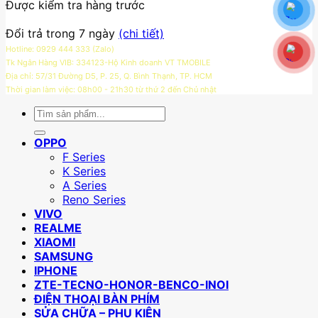
Được kiểm tra hàng trước
Đổi trả trong 7 ngày
(chi tiết)
Hotline: 0929 444 333 (Zalo)
Tk Ngân Hàng VIB: 334123-Hộ Kinh doanh VT TMOBILE
Địa chỉ: 57/31 Đường D5, P. 25, Q. Bình Thạnh, TP. HCM
Thời gian làm việc: 08h00 - 21h30 từ thứ 2 đến Chủ nhật
Tìm
kiếm:
OPPO
F Series
K Series
A Series
Reno Series
VIVO
REALME
XIAOMI
SAMSUNG
IPHONE
ZTE-TECNO-HONOR-BENCO-INOI
ĐIỆN THOẠI BÀN PHÍM
SỬA CHỮA – PHỤ KIỆN