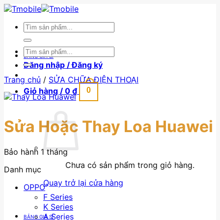
Skip
to
Tìm
content
kiếm:
Tìm
BẢNG GIÁ SỈ
kiếm:
Đăng nhập / Đăng ký
Trang chủ
/
SỬA CHỮA ĐIỆN THOẠI
Giỏ hàng /
0
₫
0
Sửa Hoặc Thay Loa Huawei
Bảo hành 1 tháng
Chưa có sản phẩm trong giỏ hàng.
Danh mục
Quay trở lại cửa hàng
OPPO
F Series
K Series
A Series
BẢNG GIÁ SỈ