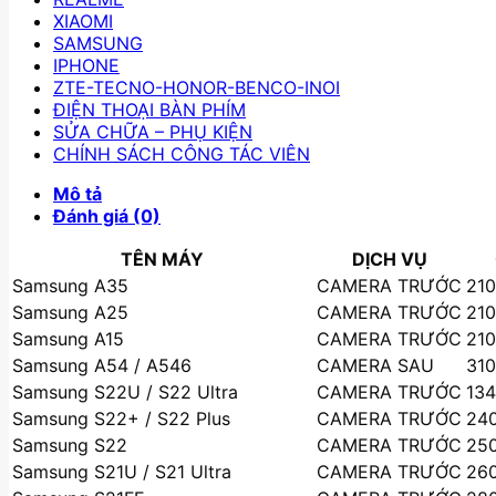
XIAOMI
SAMSUNG
IPHONE
ZTE-TECNO-HONOR-BENCO-INOI
ĐIỆN THOẠI BÀN PHÍM
SỬA CHỮA – PHỤ KIỆN
CHÍNH SÁCH CÔNG TÁC VIÊN
Mô tả
Đánh giá (0)
TÊN MÁY
DỊCH VỤ
Samsung A35
CAMERA TRƯỚC
210
Samsung A25
CAMERA TRƯỚC
210
Samsung A15
CAMERA TRƯỚC
210
Samsung A54 / A546
CAMERA SAU
310
Samsung S22U / S22 Ultra
CAMERA TRƯỚC
134
Samsung S22+ / S22 Plus
CAMERA TRƯỚC
240
Samsung S22
CAMERA TRƯỚC
250
Samsung S21U / S21 Ultra
CAMERA TRƯỚC
260