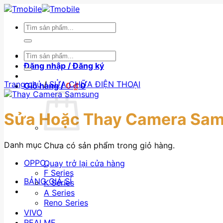
Skip
to
Tìm
content
kiếm:
Tìm
BẢNG GIÁ SỈ
kiếm:
Đăng nhập / Đăng ký
Trang chủ
/
SỬA CHỮA ĐIỆN THOẠI
Giỏ hàng /
0
₫
0
Sửa Hoặc Thay Camera Sa
Danh mục
Chưa có sản phẩm trong giỏ hàng.
OPPO
Quay trở lại cửa hàng
F Series
BẢNG GIÁ SỈ
K Series
A Series
Reno Series
VIVO
REALME