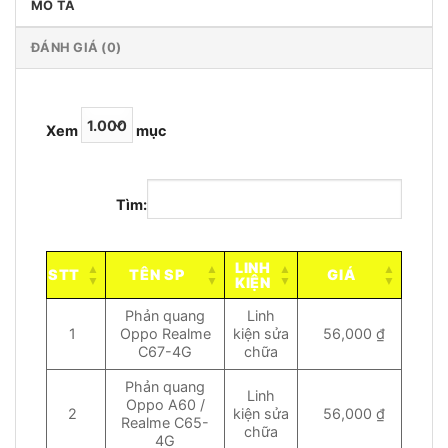
MÔ TẢ
ĐÁNH GIÁ (0)
Xem
mục
Tìm:
LINH
STT
TÊN SP
GIÁ
KIỆN
Phản quang
Linh
1
Oppo Realme
kiện sửa
56,000 ₫
C67-4G
chữa
Phản quang
Linh
Oppo A60 /
2
kiện sửa
56,000 ₫
Realme C65-
chữa
4G