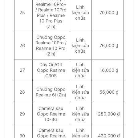
Realme 10Pro+
Linh
/ Realme 10Pro
25
kiện sửa
70,000 ₫
Plus / Realme
chữa
10 Pro Plus
(Zin)
Chuông Oppo
Linh
Realme 10Pro /
26
kiện sửa
76,000 ₫
Realme 10 Pro
chữa
(Zin)
Dây On/Off
Linh
27
Oppo Realme
kiện sửa
16,000 ₫
C30S
chữa
Linh
Chuông Oppo
28
kiện sửa
56,000 ₫
Realme 6i (Zin)
chữa
Camera sau
Linh
29
Oppo Realme
kiện sửa
280,000 ₫
10-4G
chữa
Camera sau
Linh
30
Oppo Realme
kiện sửa
420,000 ₫