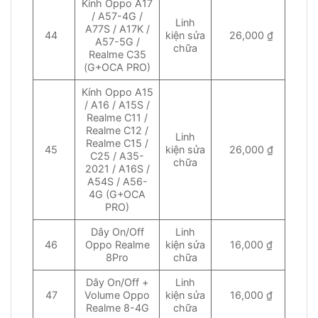
Kính Oppo A17
/ A57-4G /
Linh
A77S / A17K /
44
kiện sửa
26,000 ₫
A57-5G /
chữa
Realme C35
(G+OCA PRO)
Kính Oppo A15
/ A16 / A15S /
Realme C11 /
Realme C12 /
Linh
Realme C15 /
45
kiện sửa
26,000 ₫
C25 / A35-
chữa
2021 / A16S /
A54S / A56-
4G (G+OCA
PRO)
Dây On/Off
Linh
46
Oppo Realme
kiện sửa
16,000 ₫
8Pro
chữa
Dây On/Off +
Linh
47
Volume Oppo
kiện sửa
16,000 ₫
Realme 8-4G
chữa