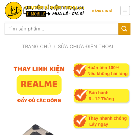
Skip
to
BẢNG GIÁ SỈ
content
Tìm
kiếm:
TRANG CHỦ
/
SỬA CHỮA ĐIỆN THOẠI