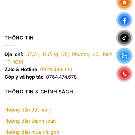
000 ₫.
2.700.0
THÔNG TIN
Địa chỉ:
57/31, Đường D5, Phường 25, Bình Thạnh,
TP.HCM
Zalo & Hotline
:
0929.444.333
Góp ý và hợp tác
: 0764.474.678
THÔNG TIN & CHÍNH SÁCH
Hướng dẫn đặt hàng
Hướng dẫn thanh toán
Hướng dẫn mua trả góp