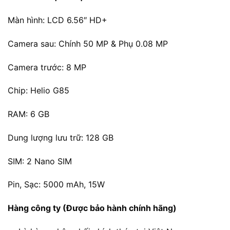
là:
tại
3.950.000 ₫.
là:
Màn hình: LCD 6.56″ HD+
3.400.000 
Camera sau: Chính 50 MP & Phụ 0.08 MP
Camera trước: 8
MP
Chip: Helio G85
RAM: 6
GB
Dung lượng lưu trữ: 128
GB
SIM:
2 Nano SIM
Pin, Sạc: 5000 mAh
, 15W
Hàng công ty (Được bảo hành chính hãng)