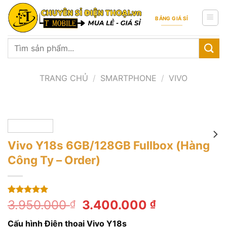
Skip
to
BẢNG GIÁ SỈ
content
Tìm
kiếm:
TRANG CHỦ
/
SMARTPHONE
/
VIVO
Vivo Y18s 6GB/128GB Fullbox (Hàng
Công Ty – Order)
5.00
1
trên 5
Giá
Giá
3.950.000
3.400.000
₫
₫
dựa trên
gốc
hiện
đánh giá
Cấu hình Điện thoại Vivo Y18s