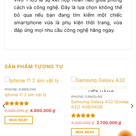
cách và công nghệ. Đây là lựa chọn không thể
bỏ qua nếu bạn đang tìm kiếm một chiếc
smartphone vừa là phụ kiện thời trang, vừa
đáp ứng mọi nhu cầu công nghệ hằng ngày.
SẢN PHẨM TƯƠNG TỰ
IPHONE-SAMSUNG
HẾT HÀNG
Iphone 11 2 sim vật lý
IPHONE-SAMSUNG
Samsung Galaxy A32 (Sookja
A32) 4GB/64GB
Giá
Giá
Được xếp
6.500.000
₫
4.800.000
₫
gốc
hiện
hạng
5.00
là:
tại
MUA NGAY
5 sao
6.500.000 ₫.
là:
Giá
Giá
Được xếp
4.000.000
₫
2.700.000
₫
4.800.000 ₫.
gốc
hiện
hạng
5.00
là:
tại
MUA NGAY
5 sao
4.000.000 ₫.
là: