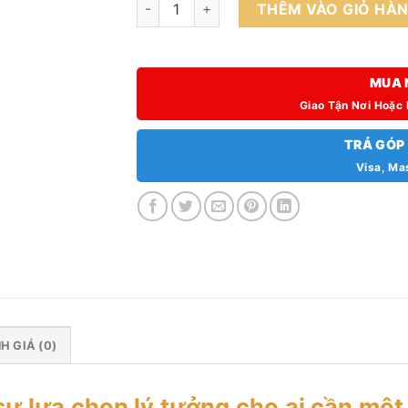
Xiaomi Redmi A5 Fullbox (Hàng Công Ty) s
THÊM VÀO GIỎ HÀ
MUA 
Giao Tận Nơi Hoặc
TRẢ GÓP
Visa, Ma
H GIÁ (0)
sự lựa chọn lý tưởng cho ai cần một