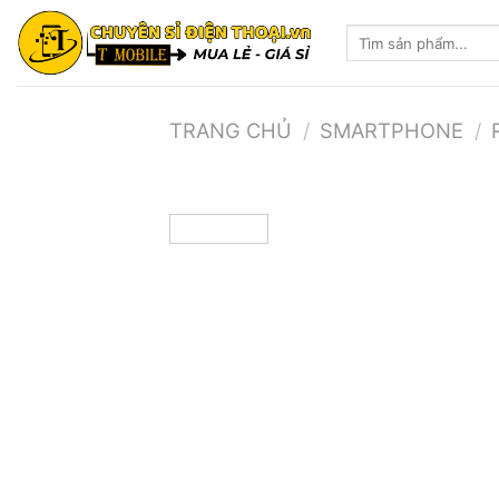
Skip
Tìm
to
kiếm:
content
TRANG CHỦ
/
SMARTPHONE
/