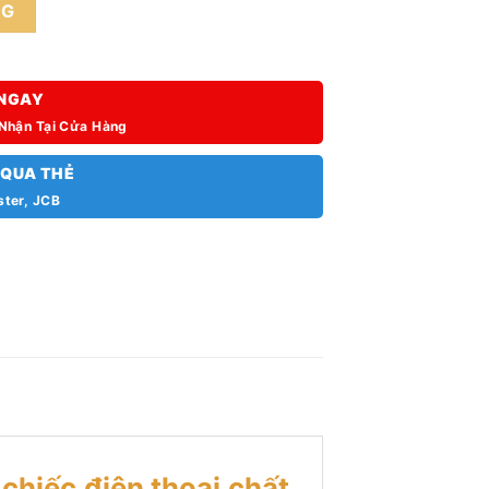
ố lượng
NG
NGAY
 Nhận Tại Cửa Hàng
 QUA THẺ
ster, JCB
 chiếc điện thoại chất