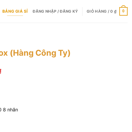
BẢNG GIÁ SỈ
0
ĐĂNG NHẬP / ĐĂNG KÝ
GIỎ HÀNG /
0
₫
ox (Hàng Công Ty)
Khoảng
₫
giá:
từ
2.140.000 ₫
đến
2.740.000 ₫
0 8 nhân