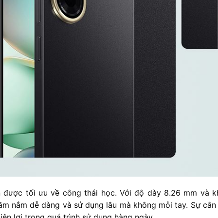
 được tối ưu về công thái học. Với độ dày 8.26 mm và k
ầm nắm dễ dàng và sử dụng lâu mà không mỏi tay. Sự cân b
iện lợi trong quá trình sử dụng hàng ngày.