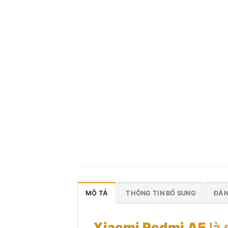
MÔ TẢ
THÔNG TIN BỔ SUNG
ĐÁN
Xiaomi Redmi A5
là 