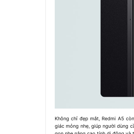
Không chỉ đẹp mắt, Redmi A5 còn
giác mỏng nhẹ, giúp người dùng c
gọn nhẹ nâng cao tính di động và t